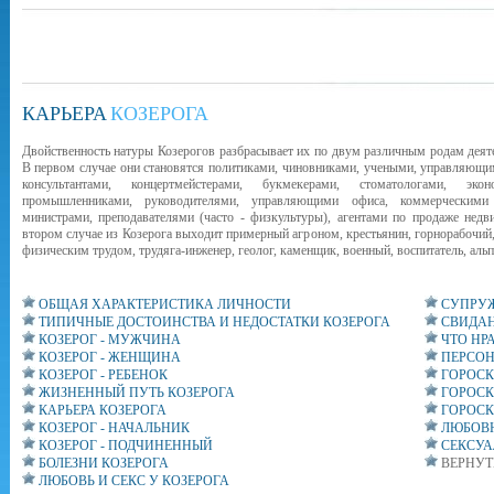
КАРЬЕРА
КОЗЕРОГА
Двойственность натуры Козерогов разбрасывает их по двум различным родам деят
В первом случае они становятся политиками, чиновни­ками, учеными, управляющи
консультантами, концертмейстерами, букмекерами, стоматологами, экон
промышленниками, руководителями, управляющими офиса, коммерческими 
министрами, преподавателями (часто - физкультуры), агентами по продаже недв
втором случае из Козерога выходит примерный агроном, крестьянин, горнорабочи
физическим трудом, трудяга-инженер, геолог, каменщик, военный, воспитатель, альп
ОБЩАЯ ХАРАКТЕРИСТИКА ЛИЧНОСТИ
СУПРУЖ
ТИПИЧНЫЕ ДОСТОИНСТВА И НЕДОСТАТКИ КОЗЕРОГА
СВИДАН
КОЗЕРОГ - МУЖЧИНА
ЧТО НР
КОЗЕРОГ - ЖЕНЩИНА
ПЕРСОН
КОЗЕРОГ - РЕБЕНОК
ГОРОСК
ЖИЗНЕННЫЙ ПУТЬ КОЗЕРОГА
ГОРОСК
КАРЬЕРА КОЗЕРОГА
ГОРОСК
КОЗЕРОГ - НАЧАЛЬНИК
ЛЮБОВН
КОЗЕРОГ - ПОДЧИНЕННЫЙ
СЕКСУА
БОЛЕЗНИ КОЗЕРОГА
ВЕРНУТ
ЛЮБОВЬ И СЕКС У КОЗЕРОГА