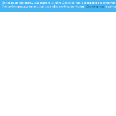
Все права на материалы, находящиеся на сайте
iGoroskop.com
, охраняются в соответстви
При любом использовании материалов сайта необходимо указать
iGoroskop.com
в качест