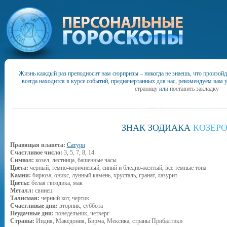
Жизнь каждый раз преподносит нам сюрпризы – никогда не знаешь, что произойд
всегда находится в курсе событий, предначертанных для нас, рекомендуем вам 
страницу
или
поставить закладку
ЗНАК ЗОДИАКА
КОЗЕРО
Правящая планета:
Сатурн
Счастливое число:
3, 5, 7, 8, 14
Символ:
козел, лестница, башенные часы
Цвета:
черный, темно-коричневый, синий и бледно-желтый, все темные тона
Камни:
бирюза, оникс, лунный камень, хрусталь, гранат, лазурит
Цветы:
белая гвоздика, мак
Металл:
свинец
Талисман:
черный кот, чертик
Счастливые дни:
вторник, суббота
Неудачные дни:
понедельник, четверг
Страны:
Индия, Македония, Бирма, Мексика, страны Прибалтики