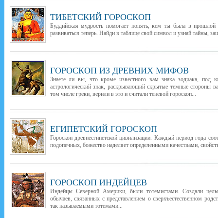
ТИБЕТСКИЙ ГОРОСКОП
Буддийская мудрость помогает понять, кем ты была в прошлой 
развиваться теперь. Найди в таблице свой символ и узнай тайны, з
ГОРОСКОП ИЗ ДРЕВНИХ МИФОВ
Знаете ли вы, что кроме известного вам знака зодиака, под 
астрологический знак, раскрывающий скрытые темные стороны в
том числе греки, верили в это и считали теневой гороскоп...
ЕГИПЕТСКИЙ ГОРОСКОП
Гороскоп древнеегипетской цивилизации. Каждый период года соо
подопечных, божество наделяет определенными качествами, свойств
ГОРОСКОП ИНДЕЙЦЕВ
Индейцы Северной Америки, были тотемистами. Создали целы
обычаев, связанных с представлением о сверхъестественном род
так называемыми тотемами...