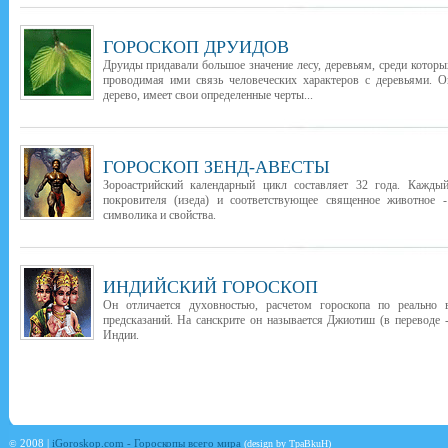
ГОРОСКОП ДРУИДОВ
Друиды придавали большое значение лесу, деревьям, среди которы
проводимая ими связь человеческих характеров с деревьями. О
дерево, имеет свои определенные черты...
ГОРОСКОП ЗЕНД-АВЕСТЫ
Зороастрийский календарный цикл составляет 32 года. Каждый
покровителя (изеда) и соответствующее священное животное -
символика и свойства.
ИНДИЙСКИЙ ГОРОСКОП
Он отличается духовностью, расчетом гороскопа по реально
предсказаний. На санскрите он называется Джиотиш (в переводе -
Индии.
©
2008 |
iGoroskop.com - Гороскопы всего мира
(design by TpaBkuH)