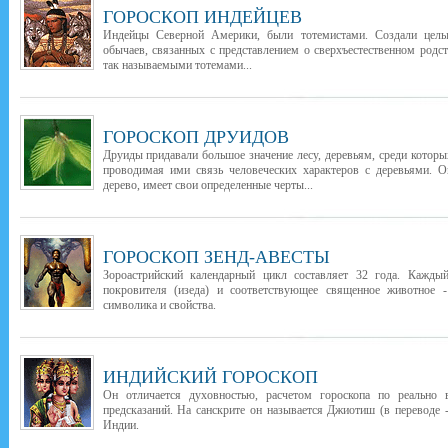
ГОРОСКОП ИНДЕЙЦЕВ
Индейцы Северной Америки, были тотемистами. Создали целы
обычаев, связанных с представлением о сверхъестественном род
так называемыми тотемами...
ГОРОСКОП ДРУИДОВ
Друиды придавали большое значение лесу, деревьям, среди которы
проводимая ими связь человеческих характеров с деревьями. О
дерево, имеет свои определенные черты...
ГОРОСКОП ЗЕНД-АВЕСТЫ
Зороастрийский календарный цикл составляет 32 года. Каждый
покровителя (изеда) и соответствующее священное животное -
символика и свойства.
ИНДИЙСКИЙ ГОРОСКОП
Он отличается духовностью, расчетом гороскопа по реально
предсказаний. На санскрите он называется Джиотиш (в переводе -
Индии.