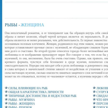
РЫБЫ -
ЖЕНЩИНА
Она неизлечимый романтик, и ее темперамент как бы обращен внутрь себя самой
образы и питает иллюзии, общей чертой которых является их нереальность. В де
образы являются не менее реальными, чем действительность. Ее первые знакомства
осознанным половым влечением. Женщин, родившихся под этим знаком, можно разде
которые устанавливают прочные связи с мужчиной, не обладающим слишком бурны
ним долго и счастливо. Ко второй группе относятся гораздо более неспокойные ж
любовника в ее воображении превалирует пират. Все говорит о том, что если бы 
мужчиной, то она, несомненно, была бы очень счастлива. Однако, как правило, о
крепкого формата, чувствуя себя безопаснее в среде мужчин, психически с
снисходительности. Нередко она находит себя в роли любовницы и доверенного лица 
и слава которых в значительной степени зависят от воздействия ее утешения и ус
силы настоящих мужчин, сколько опасности лишиться защитного слоя мечтаний и ил
может на это отважиться, поэтому ее «мальчики» остаются, а мужчины нередко с об
СИЛЫ, ВЛИЯЮЩИЕ НА РЫБ
ЛЮБОВЬ
ОБЩАЯ ХАРАКТЕРИСТИКА ЛИЧНОСТИ
СУПРУЖ
ТИПИЧНЫЕ ДОСТОИНСТВА И НЕДОСТАТКИ РЫБ
СВИДАН
РЫБЫ - МУЖЧИНА
ЧТО НР
РЫБЫ - ЖЕНЩИНА
ПЕРСОН
РЫБЫ - РЕБЕНОК
ГОРОСК