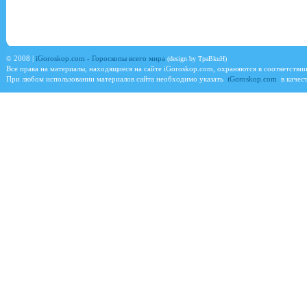
©
2008 |
iGoroskop.com - Гороскопы всего мира
(design by TpaBkuH)
Все права на материалы, находящиеся на сайте
iGoroskop.com
, охраняются в соответстви
При любом использовании материалов сайта необходимо указать
iGoroskop.com
в качест