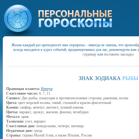
Жизнь каждый раз преподносит нам сюрпризы – никогда не знаешь, что произойд
всегда находится в курсе событий, предначертанных для нас, рекомендуем вам 
страницу
или
поставить закладку
ЗНАК ЗОДИАКА
РЫБЫ
Правящая планета:
Нептун
Счастливое число:
6, 7, 11
Символ:
Две рыбы, плывущие в противоположные стороны, раковина, волна
Цвета:
цвет морской волны, синий, стальной и красно-фиолетовый
Камни:
сапфир, жемчуг, аметист, лунный камень
Цветы:
нарцисс, крокус, жасмин, фиалки, незабудки
Металл:
цинк
Талисман:
узел, нарцисс
Счастливые дни:
понедельник, четверг, пятница
Неудачные дни:
среда
Страны:
страны Малой Азии, а также Италия, Россия