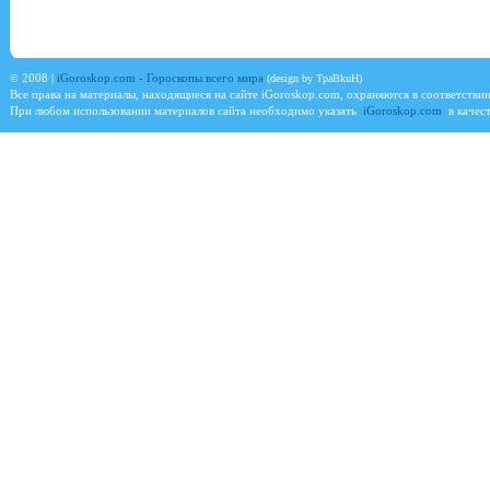
©
2008 |
iGoroskop.com - Гороскопы всего мира
(design by TpaBkuH)
Все права на материалы, находящиеся на сайте
iGoroskop.com
, охраняются в соответстви
При любом использовании материалов сайта необходимо указать
iGoroskop.com
в качест