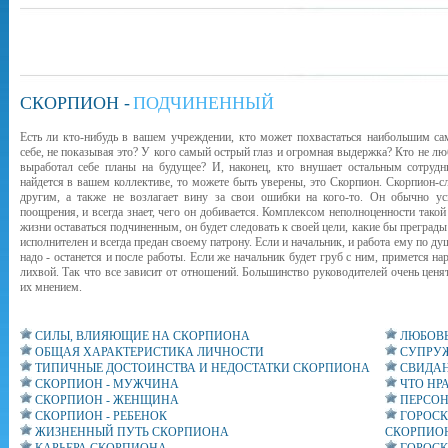
СКОРПИОН -
ПОДЧИНЕННЫЙ
Есть ли кто-нибудь в вашем учреждении, кто может похвастаться наибольшим са
себе, не показывая это? У кого самый острый глаз и огромная выдержка? Кто не лю
выработал себе планы на будущее? И, наконец, кто внушает остальным сотрудн
найдется в вашем коллективе, то можете быть уверены, это Скорпион. Скорпион-с
другим, а также не возлагает вину за свои ошибки на кого-то. Он обычно ус
поощрения, и всегда знает, чего он добивается. Комплексом неполноценности такой
жизни оставаться подчиненным, он будет следовать к своей цели, какие бы преград
исполнителен и всегда предан своему патрону. Если и начальник, и работа ему по душе
надо - останется и после работы. Если же начальник будет груб с ним, примется н
лихвой. Так что все зависит от отношений. Большинство руководителей очень цен
их мнением.
СИЛЫ, ВЛИЯЮЩИЕ НА СКОРПИОНА
ЛЮБОВЬ
ОБЩАЯ ХАРАКТЕРИСТИКА ЛИЧНОСТИ
СУПРУЖ
ТИПИЧНЫЕ ДОСТОИНСТВА И НЕДОСТАТКИ СКОРПИОНА
СВИДАН
СКОРПИОН - МУЖЧИНА
ЧТО НР
СКОРПИОН - ЖЕНЩИНА
ПЕРСОН
СКОРПИОН - РЕБЕНОК
ГОРОСК
ЖИЗНЕННЫЙ ПУТЬ СКОРПИОНА
СКОРПИО