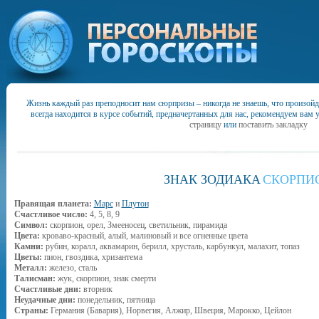
Жизнь каждый раз преподносит нам сюрпризы – никогда не знаешь, что произойд
всегда находится в курсе событий, предначертанных для нас, рекомендуем вам 
страницу
или
поставить закладку
ЗНАК ЗОДИАКА
СКОРПИ
Правящая планета:
Марс
и
Плутон
Счастливое число:
4, 5, 8, 9
Символ:
скорпион, орел, Змееносец, све­тильник, пирамида
Цвета:
кроваво-красный, алый, малиновый и все огненные цвета
Камни:
рубин, коралл, аквамарин, берилл, хрусталь, карбункул, малахит, топаз
Цветы:
пион, гвоздика, хризантема
Металл:
железо, сталь
Талисман:
жук, скорпион, знак смерти
Счастливые дни:
вторник
Неудачные дни:
понедельник, пятница
Страны:
Германия (Бавария), Норвегия, Алжир, Швеция, Марокко, Цейлон