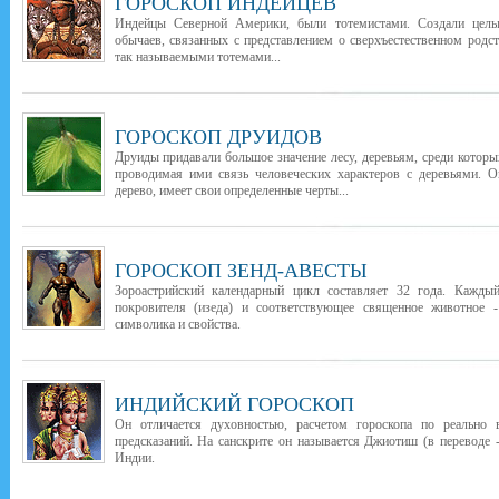
ГОРОСКОП ИНДЕЙЦЕВ
Индейцы Северной Америки, были тотемистами. Создали целы
обычаев, связанных с представлением о сверхъестественном род
так называемыми тотемами...
ГОРОСКОП ДРУИДОВ
Друиды придавали большое значение лесу, деревьям, среди которы
проводимая ими связь человеческих характеров с деревьями. О
дерево, имеет свои определенные черты...
ГОРОСКОП ЗЕНД-АВЕСТЫ
Зороастрийский календарный цикл составляет 32 года. Каждый
покровителя (изеда) и соответствующее священное животное -
символика и свойства.
ИНДИЙСКИЙ ГОРОСКОП
Он отличается духовностью, расчетом гороскопа по реально
предсказаний. На санскрите он называется Джиотиш (в переводе -
Индии.