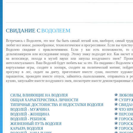
СВИДАНИЕ С
ВОДОЛЕЕМ
Встречаясь с Водолеем, это мог бы быть самый легкий или, наоборот, самый тру
любят все новое, разнообразное, технологическое и прогрессивное. Если вы чувству
Водолею свидание с приключениями. Если у вас есть возможности, то сп
дельтапланеризм или исследование пещер. Этому знаку подходит все. Как насчет 
на велосипеде, похода в музей науки или запуска воздушного змея? Проявл
интеллектуального. Ваш Водолей будет любить вас за это. На свидании с Водолеем 
виртуальные игры, сходите в зоопарк, сходите на политический митинг, пойд
прогулку в лес, сядьте на диету, приготовьте вместе суши, посетите художе
парашютом, проведите вместе отпуск, займитесь скалолазанием, отправьтесь в р
кухню, запускайте вместе воздушного змея, посмотрите вместе демонстрационные 
СИЛЫ, ВЛИЯЮЩИЕ НА ВОДОЛЕЯ
ЛЮБОВЬ
ОБЩАЯ ХАРАКТЕРИСТИКА ЛИЧНОСТИ
СУПРУЖ
ТИПИЧНЫЕ ДОСТОИНСТВА И НЕДОСТАТКИ ВОДОЛЕЯ
СВИДАН
ВОДОЛЕЙ - МУЖЧИНА
ЧТО НР
ВОДОЛЕЙ - ЖЕНЩИНА
ПЕРСОН
ВОДОЛЕЙ - РЕБЕНОК
ГОРОСК
ЖИЗНЕННЫЙ ПУТЬ ВОДОЛЕЯ
ГОРОСК
КАРЬЕРА ВОДОЛЕЯ
ГОРОСК