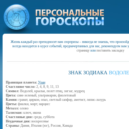
Жизнь каждый раз преподносит нам сюрпризы – никогда не знаешь, что произойд
всегда находится в курсе событий, предначертанных для нас, рекомендуем вам 
страницу
или
поставить закладку
ЗНАК ЗОДИАКА
ВОДОЛ
Правящая планета:
Уран
Счастливое число:
2, 4, 8, 9, 11, 13
Символ:
Водолей, крылья, полет птиц, зигзаг, мудрец
Цвета:
сине-зеленый, ультрамарин, фиолетовый
Камни:
гранат, циркон, опал, светлый сапфир, аметист, ляпис-лазурь
Цветы:
фиалки, мирт, нарцисс
Металл:
олово
Талисман:
ключ, икона
Счастливые дни:
среда, суббота
Неудачные дни:
воскресенье
Страны:
Дания, Италия (юг), Россия, Канада