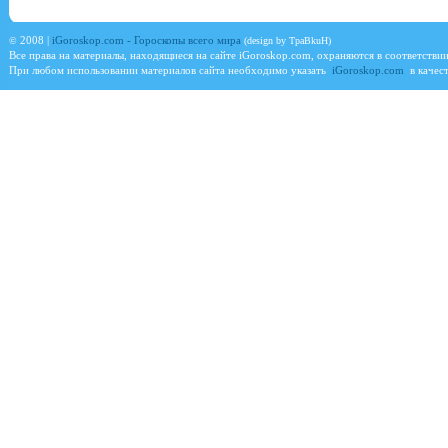
©
2008 |
iGoroskop.com - Гороскопы всего мира
(design by TpaBkuH)
Все права на материалы, находящиеся на сайте
iGoroskop.com
, охраняются в соответстви
При любом использовании материалов сайта необходимо указать
iGoroskop.com
в качест