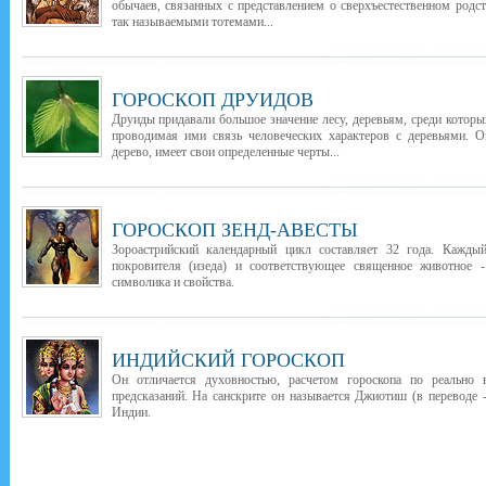
обычаев, связанных с представлением о сверхъестественном род
так называемыми тотемами...
ГОРОСКОП ДРУИДОВ
Друиды придавали большое значение лесу, деревьям, среди которы
проводимая ими связь человеческих характеров с деревьями. О
дерево, имеет свои определенные черты...
ГОРОСКОП ЗЕНД-АВЕСТЫ
Зороастрийский календарный цикл составляет 32 года. Каждый
покровителя (изеда) и соответствующее священное животное -
символика и свойства.
ИНДИЙСКИЙ ГОРОСКОП
Он отличается духовностью, расчетом гороскопа по реально
предсказаний. На санскрите он называется Джиотиш (в переводе -
Индии.