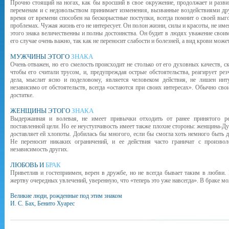
Прочно стоящий на ногах, как бы вросший в свое окружение, продолжает и разви
переменам и с недовольством принимает изменения, вызванные воздействиями дру
время от времени способен на бескорыстные поступки, всегда помнит о своей выг
проблемах. Чужая жизнь его не интересует. Он полон жизни, силы и красоты, не име
этого знака величественны и полны достоинства. Он будит в людях уважение сво
его случае очень важно, так как не переносит слабости и болезней, а вид крови может
МУЖЧИНЫ ЭТОГО
ЗНАКА
Очень отважен, но его смелость происходит не столько от его духовных качеств, ск
чтобы его считали трусом, и, предупреждая острые обстоятельства, реагирует рез
дела, мыслит ясно и поделовому, является человеком действия, не лишен инт
независимо от обстоя­тельств, всегда «остаются при своих интересах». Обычно св
достатке.
ЖЕНЩИНЫ ЭТОГО
ЗНАКА
Выдержанная и волевая, не имеет привычки отходить от ранее принятого ре
поставленной цели. Но ее неуступчивость имеет также плохие стороны: женщина-Ду
доставляет ей хлопоты. Добилась бы многого, если бы смогла хоть немного быть 
Не переносит никаких ограничений, и ее действия часто граничат с произво
независимость других.
ЛЮБОВЬ И
БРАК
Приветлив и гостеприимен, верен в дружбе, но не все­гда бывает таким в любви.
жертву очередных увлечений, уверенную, что «теперь это уже навсегда». В браке мо
Великие люди, рожденные под этим знаком
И. С. Бах, Бенито Хуарес