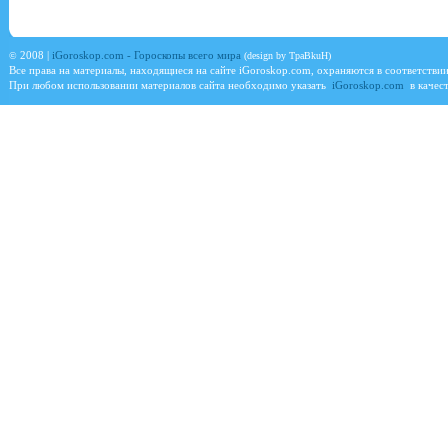
©
2008 |
iGoroskop.com - Гороскопы всего мира
(design by TpaBkuH)
Все права на материалы, находящиеся на сайте
iGoroskop.com
, охраняются в соответстви
При любом использовании материалов сайта необходимо указать
iGoroskop.com
в качест