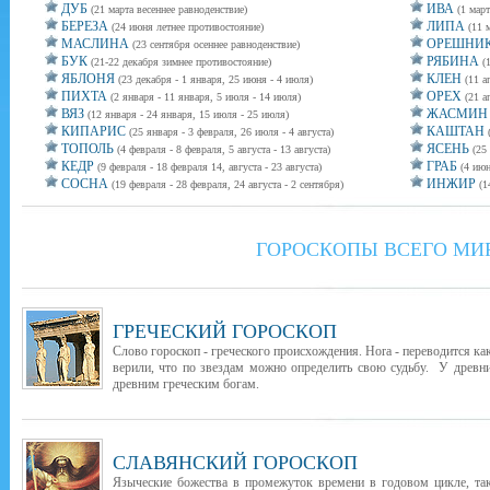
ДУБ
ИВА
(21 марта весеннее равноденствие)
(1 март
БЕРЕЗА
ЛИПА
(24 июня летнее противостояние)
(11 
МАСЛИНА
ОРЕШНИ
(23 сентября осеннее равноденствие)
БУК
РЯБИНА
(21-22 декабря зимнее противостояние)
(
ЯБЛОНЯ
КЛЕН
(23 декабря - 1 января, 25 июня - 4 июля)
(11 а
ПИХТА
ОРЕХ
(2 января - 11 января, 5 июля - 14 июля)
(21 а
ВЯЗ
ЖАСМИН
(12 января - 24 января, 15 июля - 25 июля)
КИПАРИС
КАШТАН
(25 января - 3 февраля, 26 июля - 4 августа)
ТОПОЛЬ
ЯСЕНЬ
(4 февраля - 8 февраля, 5 августа - 13 августа)
(25
КЕДР
ГРАБ
(9 февраля - 18 февраля 14, августа - 23 августа)
(4 июн
СОСНА
ИНЖИР
(19 февраля - 28 февраля, 24 августа - 2 сентября)
(1
ГОРОСКОПЫ ВСЕГО МИ
ГРЕЧЕСКИЙ ГОРОСКОП
Слово гороскоп - греческого происхождения. Hora - переводится как
верили, что по звездам можно определить свою судьбу. У древни
древним греческим богам.
СЛАВЯНСКИЙ ГОРОСКОП
Языческие божества в промежуток времени в годовом цикле, т