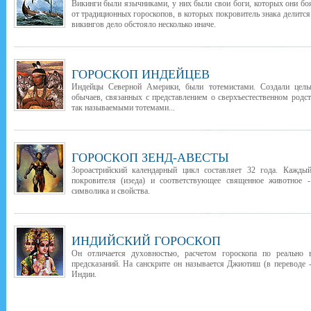
Викинги были язычниками, у них были свои боги, которых они бо
от традиционных гороскопов, в которых покровитель знака делится
викингов дело обстояло несколько иначе.
ГОРОСКОП ИНДЕЙЦЕВ
Индейцы Северной Америки, были тотемистами. Создали целы
обычаев, связанных с представлением о сверхъестественном род
так называемыми тотемами...
ГОРОСКОП ЗЕНД-АВЕСТЫ
Зороастрийский календарный цикл составляет 32 года. Каждый
покровителя (изеда) и соответствующее священное животное -
символика и свойства.
ИНДИЙСКИЙ ГОРОСКОП
Он отличается духовностью, расчетом гороскопа по реально
предсказаний. На санскрите он называется Джиотиш (в переводе -
Индии.