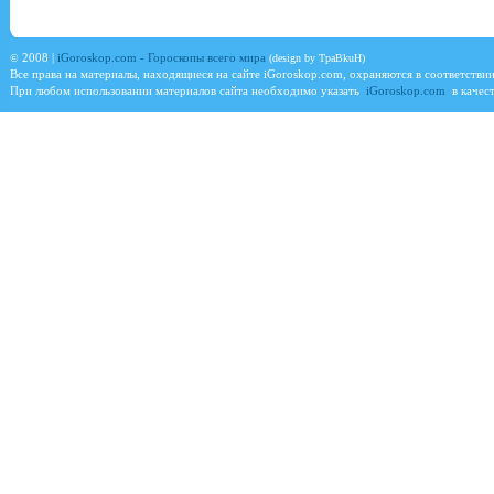
©
2008 |
iGoroskop.com - Гороскопы всего мира
(design by TpaBkuH)
Все права на материалы, находящиеся на сайте
iGoroskop.com
, охраняются в соответстви
При любом использовании материалов сайта необходимо указать
iGoroskop.com
в качест