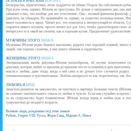
ПСИХОЛОГИЧЕСКИЙ
ПОРТРЕТ
Бескорыстна, нерасчетлива, легко поддается на обман. Отдала бы собственную руба
При всем этом, однако, Яблоня не простушка. Не думая о завтрашнем дне, она жив
забывает о них, что вообще для нее естественно. Она - полный фантазии философ
удивлять, ни убеждать. Не принимайте ее, однако, за существо легкомысленное. И
имеет склонность к науке. Читает все, что относится к интересующей ее области. Су
старается никого изумить, просто читает все для того, чтобы удовлетворить свою л
интересуют ее в такой же степени, как и хорошая кухня. Предпочитает удовольствия
МУЖЧИНЫ ЭТОГО
ЗНАКА
Мужчины-Яблони редко бывают высокими, радуют глаз хорошей осанкой, много в 
людей, они хорошо сложены, в них много обаяния и сердечности.
ЖЕНЩИНЫ ЭТОГО
ЗНАКА
Эмоциональная жизнь девушки-Яблони разнообразна, ей скучно монотонное сча
девушки, которая любит от времени до времени что-то осложнить и дать проглот
мысль о любви, даже тогда, когда о ней сама и не думает (что случается редко
сентиментальные и чувствительные. Любовь интересует ее как теоретически, так, без
ЛЮБОВЬ И
БРАК
Зачастую решается на замужество, не чувствуя к партнеру больших чувств (Яблоня 
не означает окончательного отказа от любви и чувств. Если она случайно встретит 
то их супружество будет блаженством. Яблоня всегда верна в любви (как в сво
супружества) до позднего возраста.
Великие люди, рожденные под этим знаком
Рубенс, Генрих VIII, Руссо, Жорж Санд, Мартин А. Нексе