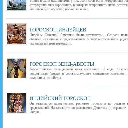
Викинги были язычниками, у них были свои боги, которых они бо
от традиционных гороскопов, в которых покровитель знака делится
викингов дело обстояло несколько иначе.
ГОРОСКОП ИНДЕЙЦЕВ
Индейцы Северной Америки, были тотемистами. Создали целы
обычаев, связанных с представлением о сверхъестественном род
так называемыми тотемами...
ГОРОСКОП ЗЕНД-АВЕСТЫ
Зороастрийский календарный цикл составляет 32 года. Каждый
покровителя (изеда) и соответствующее священное животное -
символика и свойства.
ИНДИЙСКИЙ ГОРОСКОП
Он отличается духовностью, расчетом гороскопа по реально
предсказаний. На санскрите он называется Джиотиш (в переводе -
Индии.