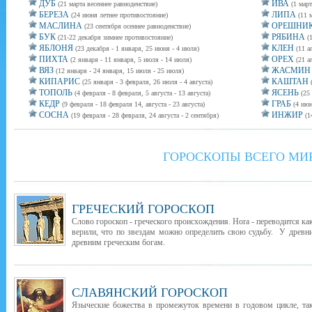
ДУБ
ИВА
(21 марта весеннее равноденствие)
(1 март
БЕРЕЗА
ЛИПА
(24 июня летнее противостояние)
(11 
МАСЛИНА
ОРЕШНИ
(23 сентября осеннее равноденствие)
БУК
РЯБИНА
(21-22 декабря зимнее противостояние)
(
ЯБЛОНЯ
КЛЕН
(23 декабря - 1 января, 25 июня - 4 июля)
(11 а
ПИХТА
ОРЕХ
(2 января - 11 января, 5 июля - 14 июля)
(21 а
ВЯЗ
ЖАСМИН
(12 января - 24 января, 15 июля - 25 июля)
КИПАРИС
КАШТАН
(25 января - 3 февраля, 26 июля - 4 августа)
ТОПОЛЬ
ЯСЕНЬ
(4 февраля - 8 февраля, 5 августа - 13 августа)
(25
КЕДР
ГРАБ
(9 февраля - 18 февраля 14, августа - 23 августа)
(4 июн
СОСНА
ИНЖИР
(19 февраля - 28 февраля, 24 августа - 2 сентября)
(1
ГОРОСКОПЫ ВСЕГО МИ
ГРЕЧЕСКИЙ ГОРОСКОП
Слово гороскоп - греческого происхождения. Hora - переводится как
верили, что по звездам можно определить свою судьбу. У древни
древним греческим богам.
СЛАВЯНСКИЙ ГОРОСКОП
Языческие божества в промежуток времени в годовом цикле, т