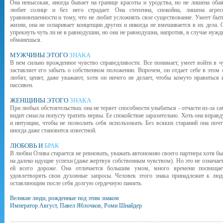
Она невысокая, иногда бывает на границе красоты и уродства, но не лишена оба
любит солнце и без него страдает. Она степенна, спокойна, лишена агре
уравновешенности и тому, что не любит усложнять свое существование. Умеет быть
жизни, она не оспаривает концепции других и никогда не вмешивается в их дела. 
упрекнуть чуть ли не в равнодушии, но она не равнодушна, напротив, в случае нужд
обманешься.
МУЖЧИНЫ ЭТОГО
ЗНАКА
В нем сильно врожденное чувство справедливости. Все понимает, умеет войти в ч
заставляет его забыть о собственном положении. Впрочем, он отдает себе в этом о
любят, ценят, даже уважают, хотя он ничего не делает, чтобы комуто нравиться
пассивен.
ЖЕНЩИНЫ ЭТОГО
ЗНАКА
При любых обстоятельствах она не теряет способности улыбаться - отчасти из-за са
видит смысла попусту тратить нервы. Ее спокойствие заразительно. Хоть она вправд
и интуиции, чтобы не позволить себя использовать. Без всяких стараний она по
иногда даже становится известной.
ЛЮБОВЬ И
БРАК
В любви Олива старается не ревновать, уважать автономию своего партнера хотя б
на далеко идущие успехи (даже жертвуя собственным чувством). Но это не означает 
ей всего дороже. Она отличается большим умом, много времени посвящает
удовлетворять свои духовные запросы. Человек этого знака принадлежит к лю
оставляющим после себя долгую сердечную память.
Великие люди, рожденные под этим знаком
Император Август, Павел Яблочков, Роми Шнайдер