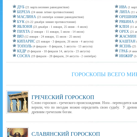
ДУБ
ИВА
(21 марта весеннее равноденствие)
(1 март
БЕРЕЗА
ЛИПА
(24 июня летнее противостояние)
(11 
МАСЛИНА
ОРЕШНИ
(23 сентября осеннее равноденствие)
БУК
РЯБИНА
(21-22 декабря зимнее противостояние)
(
ЯБЛОНЯ
КЛЕН
(23 декабря - 1 января, 25 июня - 4 июля)
(11 а
ПИХТА
ОРЕХ
(2 января - 11 января, 5 июля - 14 июля)
(21 а
ВЯЗ
ЖАСМИН
(12 января - 24 января, 15 июля - 25 июля)
КИПАРИС
КАШТАН
(25 января - 3 февраля, 26 июля - 4 августа)
ТОПОЛЬ
ЯСЕНЬ
(4 февраля - 8 февраля, 5 августа - 13 августа)
(25
КЕДР
ГРАБ
(9 февраля - 18 февраля 14, августа - 23 августа)
(4 июн
СОСНА
ИНЖИР
(19 февраля - 28 февраля, 24 августа - 2 сентября)
(1
ГОРОСКОПЫ ВСЕГО МИ
ГРЕЧЕСКИЙ ГОРОСКОП
Слово гороскоп - греческого происхождения. Hora - переводится как
верили, что по звездам можно определить свою судьбу. У древни
древним греческим богам.
СЛАВЯНСКИЙ ГОРОСКОП