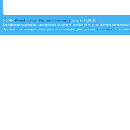
©
2008 |
iGoroskop.com - Гороскопы всего мира
(design by TpaBkuH)
Все права на материалы, находящиеся на сайте
iGoroskop.com
, охраняются в соответстви
При любом использовании материалов сайта необходимо указать
iGoroskop.com
в качест