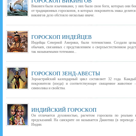
ГОРОСКОП ВИКИНГОВ
Викинги были язычниками, у них были свои боги, которых они бо
от традиционных гороскопов, в которых покровитель знака делится
викингов дело обстояло несколько иначе.
ГОРОСКОП ИНДЕЙЦЕВ
Индейцы Северной Америки, были тотемистами. Создали целы
обычаев, связанных с представлением о сверхъестественном род
так называемыми тотемами...
ГОРОСКОП ЗЕНД-АВЕСТЫ
Зороастрийский календарный цикл составляет 32 года. Каждый
покровителя (изеда) и соответствующее священное животное -
символика и свойства.
ИНДИЙСКИЙ ГОРОСКОП
Он отличается духовностью, расчетом гороскопа по реально
предсказаний. На санскрите он называется Джиотиш (в переводе -
Индии.