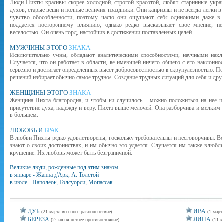
Люди-Пихты красивы скорее холодной, строгой красотой, любят старинные укра
духов, старые вещи и полные величия праздники. Они капризны и не всегда легки 
чувство обособленности, поэтому часто они ощущают себя одинокими даже в
поддается постороннему влиянию, однако редко высказывает свое мнение, н
веселостью. Он очень горд, настойчив в достижении поставленных целей.
МУЖЧИНЫ ЭТОГО
ЗНАКА
Исключительно умны, обладают аналитическими способностями, научными накло
Случается, что он работает в области, не имеющей ничего общего с его наклонно
серьезно и достигает определенных высот добросовестностью и скрупулезностью. 
решений избирает обычно самое трудное. Создание трудных ситуаций для себя и други
ЖЕНЩИНЫ ЭТОГО
ЗНАКА
Женщина-Пихта благородна, и чтобы ни случилось - можно положиться на нее ц
присутствие духа, надежду и веру. Пихта выше мелочей. Она разборчива и мелким
в большем.
ЛЮБОВЬ И
БРАК
В любви Пихты редко удовлетворены, поскольку требовательны и несговорчивы. Все
знают о своих достоинствах, и им обычно это удается. Случается им также влюбля
крушение. Их любовь может быть безграничной.
Великие люди, рожденные под этим знаком
в январе - Жанна д'Арк, А. Толстой
в июле - Наполеон, Голсуорси, Мопассан
ДУБ
ИВА
(21 марта весеннее равноденствие)
(1 март
БЕРЕЗА
ЛИПА
(24 июня летнее противостояние)
(11 