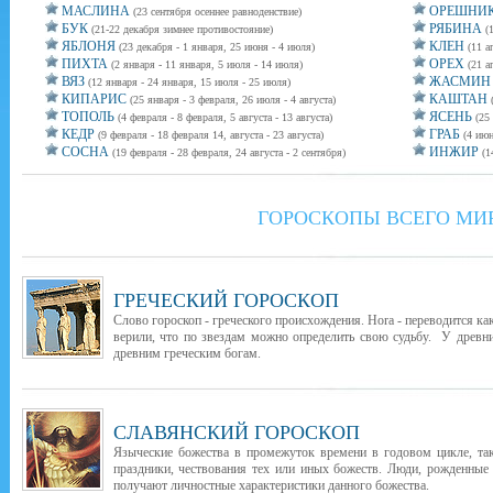
МАСЛИНА
ОРЕШНИ
(23 сентября осеннее равноденствие)
БУК
РЯБИНА
(21-22 декабря зимнее противостояние)
(
ЯБЛОНЯ
КЛЕН
(23 декабря - 1 января, 25 июня - 4 июля)
(11 а
ПИХТА
ОРЕХ
(2 января - 11 января, 5 июля - 14 июля)
(21 а
ВЯЗ
ЖАСМИН
(12 января - 24 января, 15 июля - 25 июля)
КИПАРИС
КАШТАН
(25 января - 3 февраля, 26 июля - 4 августа)
ТОПОЛЬ
ЯСЕНЬ
(4 февраля - 8 февраля, 5 августа - 13 августа)
(25
КЕДР
ГРАБ
(9 февраля - 18 февраля 14, августа - 23 августа)
(4 июн
СОСНА
ИНЖИР
(19 февраля - 28 февраля, 24 августа - 2 сентября)
(1
ГОРОСКОПЫ ВСЕГО МИ
ГРЕЧЕСКИЙ ГОРОСКОП
Слово гороскоп - греческого происхождения. Hora - переводится как
верили, что по звездам можно определить свою судьбу. У древни
древним греческим богам.
СЛАВЯНСКИЙ ГОРОСКОП
Языческие божества в промежуток времени в годовом цикле, т
праздники, чествования тех или иных божеств. Люди, рожденные
получают личностные характеристики данного божества.