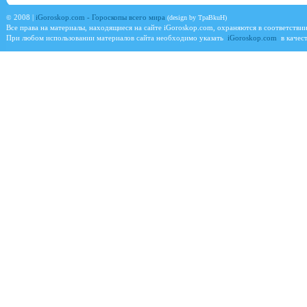
©
2008 |
iGoroskop.com - Гороскопы всего мира
(design by TpaBkuH)
Все права на материалы, находящиеся на сайте
iGoroskop.com
, охраняются в соответстви
При любом использовании материалов сайта необходимо указать
iGoroskop.com
в качест