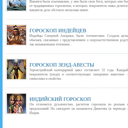
Викинги были язычниками, у них были свои боги, которых они бо
от традиционных гороскопов, в которых покровитель знака делится
викингов дело обстояло несколько иначе.
ГОРОСКОП ИНДЕЙЦЕВ
Индейцы Северной Америки, были тотемистами. Создали целы
обычаев, связанных с представлением о сверхъестественном род
так называемыми тотемами...
ГОРОСКОП ЗЕНД-АВЕСТЫ
Зороастрийский календарный цикл составляет 32 года. Каждый
покровителя (изеда) и соответствующее священное животное -
символика и свойства.
ИНДИЙСКИЙ ГОРОСКОП
Он отличается духовностью, расчетом гороскопа по реально
предсказаний. На санскрите он называется Джиотиш (в переводе -
Индии.