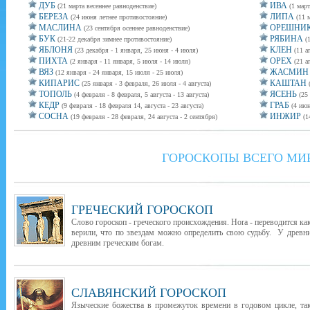
ДУБ
ИВА
(21 марта весеннее равноденствие)
(1 март
БЕРЕЗА
ЛИПА
(24 июня летнее противостояние)
(11 
МАСЛИНА
ОРЕШНИ
(23 сентября осеннее равноденствие)
БУК
РЯБИНА
(21-22 декабря зимнее противостояние)
(
ЯБЛОНЯ
КЛЕН
(23 декабря - 1 января, 25 июня - 4 июля)
(11 а
ПИХТА
ОРЕХ
(2 января - 11 января, 5 июля - 14 июля)
(21 а
ВЯЗ
ЖАСМИН
(12 января - 24 января, 15 июля - 25 июля)
КИПАРИС
КАШТАН
(25 января - 3 февраля, 26 июля - 4 августа)
ТОПОЛЬ
ЯСЕНЬ
(4 февраля - 8 февраля, 5 августа - 13 августа)
(25
КЕДР
ГРАБ
(9 февраля - 18 февраля 14, августа - 23 августа)
(4 июн
СОСНА
ИНЖИР
(19 февраля - 28 февраля, 24 августа - 2 сентября)
(1
ГОРОСКОПЫ ВСЕГО МИ
ГРЕЧЕСКИЙ ГОРОСКОП
Слово гороскоп - греческого происхождения. Hora - переводится как
верили, что по звездам можно определить свою судьбу. У древни
древним греческим богам.
СЛАВЯНСКИЙ ГОРОСКОП
Языческие божества в промежуток времени в годовом цикле, т