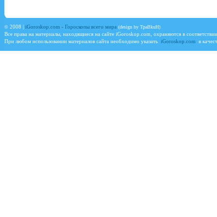
©
2008 |
iGoroskop.com - Гороскопы всего мира
(design by TpaBkuH)
Все права на материалы, находящиеся на сайте
iGoroskop.com
, охраняются в соответстви
При любом использовании материалов сайта необходимо указать
iGoroskop.com
в качест