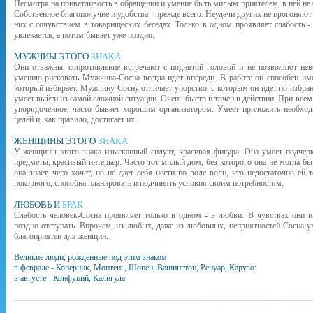
Несмотря на приветливость в обращении и умение быть милым приятелем, в ней не
Собственное благополучие и удобства - прежде всего. Неудачи других не прогоняют с
них с сочувствием в товарищеских беседах. Только в одном проявляет слабость -
увлекается, а потом бывает уже поздно.
МУЖЧИЫ ЭТОГО
ЗНАКА
Они отважны, сопротивление встречают с поднятой головой и не позволяют неве
умению рисковать Мужчина-Сосна всегда идет впереди. В работе он способен име
который избирает. Мужчину-Сосну отличает упорство, с которым он идет по избран
умеет выйти из самой сложной ситуации. Очень быстр и точен в действии. При вс
упорядоченное, часто бывает хорошим организатором. Умеет приложить необхо
целей и, как правило, достигает их.
ЖЕНЩИНЫ ЭТОГО
ЗНАКА
У женщины этого знака изысканный силуэт, красивая фигура. Она умеет подчерк
предметы, красивый интерьер. Часто тот милый дом, без которого она не могла бы р
она знает, чего хочет, но не дает себя нести по воле волн, что недостаточно ей 
покорного, способна планировать и подчинять условия своим потребностям.
ЛЮБОВЬ И
БРАК
Слабость человек-Сосна проявляет только в одном - в любви. В чувствах они и
поздно отступать. Впрочем, из любых, даже из любовных, неприятностей Сосна у
благоприятен для женщин.
Великие люди, рожденные под этим знаком
в феврале - Коперник, Монтень, Шопен, Вашингтон, Ренуар, Карузо:
в августе - Конфуций, Калигула