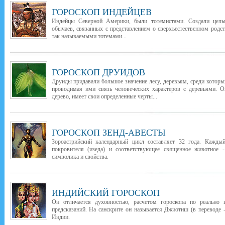
ГОРОСКОП ИНДЕЙЦЕВ
Индейцы Северной Америки, были тотемистами. Создали целы
обычаев, связанных с представлением о сверхъестественном род
так называемыми тотемами...
ГОРОСКОП ДРУИДОВ
Друиды придавали большое значение лесу, деревьям, среди которы
проводимая ими связь человеческих характеров с деревьями. О
дерево, имеет свои определенные черты...
ГОРОСКОП ЗЕНД-АВЕСТЫ
Зороастрийский календарный цикл составляет 32 года. Каждый
покровителя (изеда) и соответствующее священное животное -
символика и свойства.
ИНДИЙСКИЙ ГОРОСКОП
Он отличается духовностью, расчетом гороскопа по реально
предсказаний. На санскрите он называется Джиотиш (в переводе -
Индии.