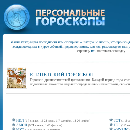
Жизнь каждый раз преподносит нам сюрпризы – никогда не знаешь, что произойд
всегда находится в курсе событий, предначертанных для нас, рекомендуем вам 
страницу
или
поставить закладку
ЕГИПЕТСКИЙ ГОРОСКОП
Гороскоп древнеегипетской цивилизации. Каждый период года соо
подопечных, божество наделяет определенными качествами, свойств
НИЛ
ТОТ
(1-7 января, 19-28 июня, 1-7 сентября, 18-26 ноября)
(1-19 а
АМОН
ГОР
(8-21 января, 1-11 февраля)
(1-7 ма
МУТ
АНУБИС
(22-31 января, 8-22 сентября)