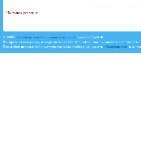
На правах рекламы:
©
2008 |
iGoroskop.com - Гороскопы всего мира
(design by TpaBkuH)
Все права на материалы, находящиеся на сайте
iGoroskop.com
, охраняются в соответстви
При любом использовании материалов сайта необходимо указать
iGoroskop.com
в качест