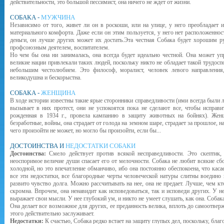
действительности, это большой пессимист, она ничего не ждет от жизни.
СОБАКА -
МУЖЧИНА
Независимо от того, живет ли он в роскоши, или на улице, у него преобладает 
материального комфорта. Даже если он этим пользуется, у него нет расположеннос
деньги, он лучше других может их достать.Эта честная Собака будет хорошим 
профсоюзным деятелем, воспитателем.
Но чем бы она ни занималась, она всегда будет идеально честной. Она может у
великие нации привлекали таких людей, поскольку никто не обладает такой трудосп
небольшим честолюбием. Это философ, моралист, человек левого направления,
великодушна и бескорыстна.
СОБАКА -
ЖЕНЩИНА
В ходе истории известны такие ярые сторонники справедливости (ими всегда были 
вызывает в них протест, они не успокоятся пока не сделают все, чтобы исправи
рожденная в 1934 г., провела кампанию в защиту животных на бойнях). Женщин
безработные, войны, она страдает от голода на земном шаре, страдает за прошлое, на
чего произойти не может, но могло бы произойти, если бы...
ДОСТОИНСТВА И
НЕДОСТАТКИ СОБАКИ
Достоинства:
Смело действует против всякой несправедливости. Это скептик,
неоспоримое величие души спасает его от мелочности. Собака не любит всякие сб
холодной, но это впечатление обманчиво, ибо она постоянно обеспокоена, что каса
все эти недостатки, все благородные черты человеческой натуры слитны воедино в
развито чувство долга. Можно рассчитывать на нее, она не предает. Лучше, чем кт
скромна. Впрочем, она ненавидит как исповедоваться, так и исповеди других. У н
выражает свои мысли. У нее глубокий ум, и никто не умеет слушать, как она. Собак
Она делает все возможное для других, ее преданность велика, вплоть до самоотвер
этого действительно заслуживает.
Недостатки:
К счастью, Собака редко встает на защиту глупых дел, поскольку, благо