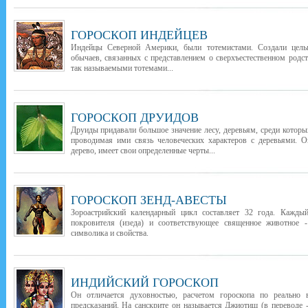
ГОРОСКОП ИНДЕЙЦЕВ
Индейцы Северной Америки, были тотемистами. Создали целы
обычаев, связанных с представлением о сверхъестественном род
так называемыми тотемами...
ГОРОСКОП ДРУИДОВ
Друиды придавали большое значение лесу, деревьям, среди которы
проводимая ими связь человеческих характеров с деревьями. О
дерево, имеет свои определенные черты...
ГОРОСКОП ЗЕНД-АВЕСТЫ
Зороастрийский календарный цикл составляет 32 года. Каждый
покровителя (изеда) и соответствующее священное животное -
символика и свойства.
ИНДИЙСКИЙ ГОРОСКОП
Он отличается духовностью, расчетом гороскопа по реально
предсказаний. На санскрите он называется Джиотиш (в переводе -