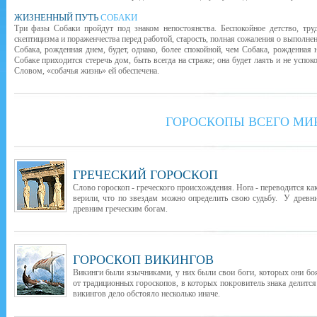
ЖИЗНЕННЫЙ ПУТЬ
СОБАКИ
Три фазы Собаки пройдут под знаком непостоянства. Беспокойное детство, тру
скептицизма и пораженчества перед работой, старость, полная сожаления о выполне
Собака, рожденная днем, будет, однако, более спокойной, чем Собака, рожденная
Собаке приходится стеречь дом, быть всегда на страже; она будет лаять и не успок
Словом, «собачья жизнь» ей обеспечена.
ГОРОСКОПЫ ВСЕГО МИ
ГРЕЧЕСКИЙ ГОРОСКОП
Слово гороскоп - греческого происхождения. Hora - переводится как
верили, что по звездам можно определить свою судьбу. У древни
древним греческим богам.
ГОРОСКОП ВИКИНГОВ
Викинги были язычниками, у них были свои боги, которых они бо
от традиционных гороскопов, в которых покровитель знака делится
викингов дело обстояло несколько иначе.