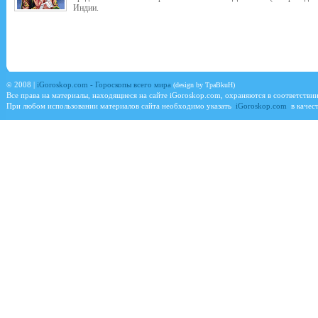
Индии.
©
2008 |
iGoroskop.com - Гороскопы всего мира
(design by TpaBkuH)
Все права на материалы, находящиеся на сайте
iGoroskop.com
, охраняются в соответстви
При любом использовании материалов сайта необходимо указать
iGoroskop.com
в качест