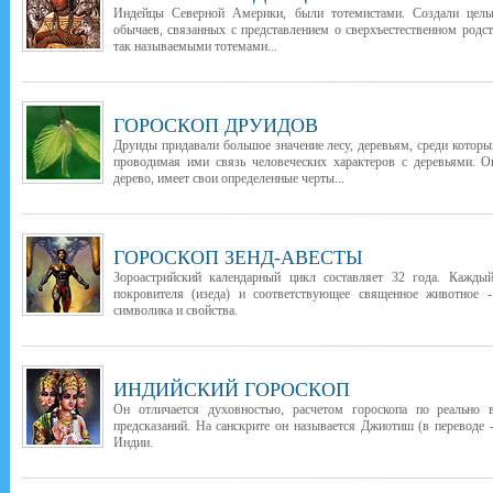
Индейцы Северной Америки, были тотемистами. Создали целы
обычаев, связанных с представлением о сверхъестественном род
так называемыми тотемами...
ГОРОСКОП ДРУИДОВ
Друиды придавали большое значение лесу, деревьям, среди которы
проводимая ими связь человеческих характеров с деревьями. О
дерево, имеет свои определенные черты...
ГОРОСКОП ЗЕНД-АВЕСТЫ
Зороастрийский календарный цикл составляет 32 года. Каждый
покровителя (изеда) и соответствующее священное животное -
символика и свойства.
ИНДИЙСКИЙ ГОРОСКОП
Он отличается духовностью, расчетом гороскопа по реально
предсказаний. На санскрите он называется Джиотиш (в переводе -
Индии.