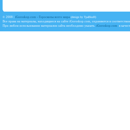
©
2008 |
iGoroskop.com - Гороскопы всего мира
(design by TpaBkuH)
Все права на материалы, находящиеся на сайте
iGoroskop.com
, охраняются в соответстви
При любом использовании материалов сайта необходимо указать
iGoroskop.com
в качест