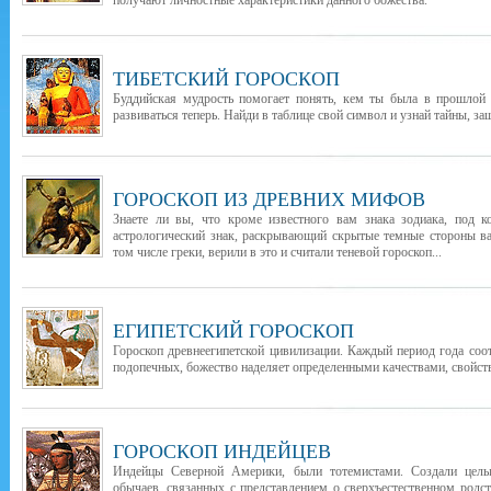
получают личностные характеристики данного божества.
ТИБЕТСКИЙ ГОРОСКОП
Буддийская мудрость помогает понять, кем ты была в прошлой 
развиваться теперь. Найди в таблице свой символ и узнай тайны, з
ГОРОСКОП ИЗ ДРЕВНИХ МИФОВ
Знаете ли вы, что кроме известного вам знака зодиака, под 
астрологический знак, раскрывающий скрытые темные стороны ва
том числе греки, верили в это и считали теневой гороскоп...
ЕГИПЕТСКИЙ ГОРОСКОП
Гороскоп древнеегипетской цивилизации. Каждый период года соо
подопечных, божество наделяет определенными качествами, свойст
ГОРОСКОП ИНДЕЙЦЕВ
Индейцы Северной Америки, были тотемистами. Создали целы
обычаев, связанных с представлением о сверхъестественном род