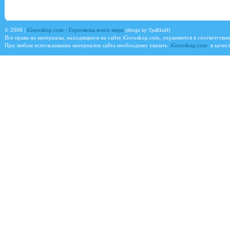
©
2008 |
iGoroskop.com - Гороскопы всего мира
(design by TpaBkuH)
Все права на материалы, находящиеся на сайте
iGoroskop.com
, охраняются в соответстви
При любом использовании материалов сайта необходимо указать
iGoroskop.com
в качест