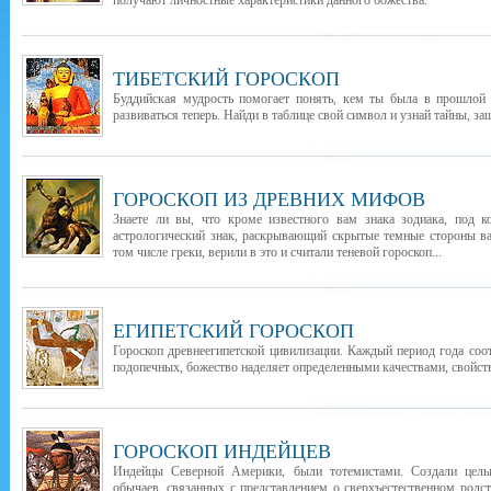
получают личностные характеристики данного божества.
ТИБЕТСКИЙ ГОРОСКОП
Буддийская мудрость помогает понять, кем ты была в прошлой 
развиваться теперь. Найди в таблице свой символ и узнай тайны, з
ГОРОСКОП ИЗ ДРЕВНИХ МИФОВ
Знаете ли вы, что кроме известного вам знака зодиака, под 
астрологический знак, раскрывающий скрытые темные стороны ва
том числе греки, верили в это и считали теневой гороскоп...
ЕГИПЕТСКИЙ ГОРОСКОП
Гороскоп древнеегипетской цивилизации. Каждый период года соо
подопечных, божество наделяет определенными качествами, свойст
ГОРОСКОП ИНДЕЙЦЕВ
Индейцы Северной Америки, были тотемистами. Создали целы
обычаев, связанных с представлением о сверхъестественном род