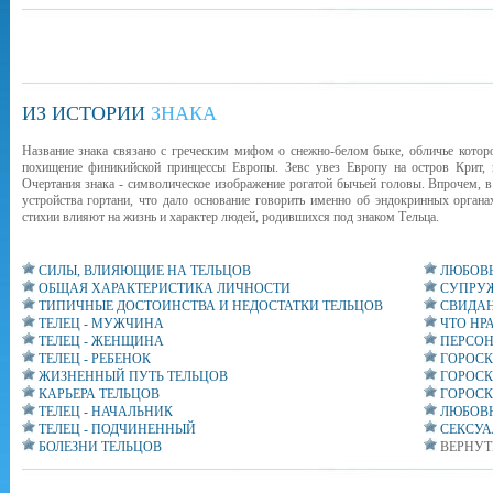
ИЗ ИСТОРИИ
ЗНАКА
Название знака связано с греческим мифом о снежно-белом быке, обличье которо
похищение финикийской принцессы Европы. Зевс увез Европу на остров Крит, 
Очертания знака - символическое изображение рогатой бычьей головы. Впрочем, в
устройства гортани, что дало основание говорить именно об эндокринных органа
стихии влияют на жизнь и характер людей, родившихся под знаком Тельца.
СИЛЫ, ВЛИЯЮЩИЕ НА ТЕЛЬЦОВ
ЛЮБОВЬ
ОБЩАЯ ХАРАКТЕРИСТИКА ЛИЧНОСТИ
СУПРУЖ
ТИПИЧНЫЕ ДОСТОИНСТВА И НЕДОСТАТКИ ТЕЛЬЦОВ
СВИДАН
ТЕЛЕЦ - МУЖЧИНА
ЧТО НР
ТЕЛЕЦ - ЖЕНЩИНА
ПЕРСОН
ТЕЛЕЦ - РЕБЕНОК
ГОРОСК
ЖИЗНЕННЫЙ ПУТЬ ТЕЛЬЦОВ
ГОРОСК
КАРЬЕРА ТЕЛЬЦОВ
ГОРОСК
ТЕЛЕЦ - НАЧАЛЬНИК
ЛЮБОВН
ТЕЛЕЦ - ПОДЧИНЕННЫЙ
СЕКСУА
БОЛЕЗНИ ТЕЛЬЦОВ
ВЕРНУТ