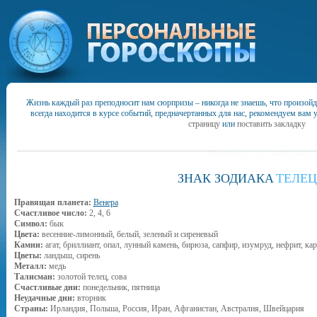
Жизнь каждый раз преподносит нам сюрпризы – никогда не знаешь, что произойд
всегда находится в курсе событий, предначертанных для нас, рекомендуем вам 
страницу
или
поставить закладку
ЗНАК ЗОДИАКА
ТЕЛЕЦ
Правящая планета:
Венера
Счастливое число:
2, 4, 6
Символ:
бык
Цвета:
весенние-лимонный, белый, зеленый и сиреневый
Камни:
агат, бриллиант, опал, лунный камень, бирюза, сапфир, изумруд, нефрит, ка
Цветы:
ландыш, сирень
Металл:
медь
Талисман:
золотой телец, сова
Счастливые дни:
понедельник, пятница
Неудачные дни:
вторник
Страны:
Ирландия, Польша, Россия, Иран, Афганистан, Австралия, Швейцария