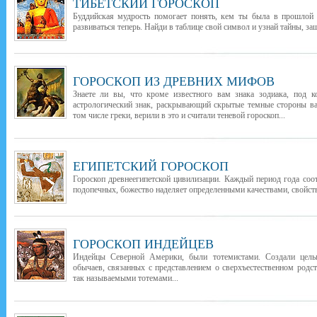
ТИБЕТСКИЙ ГОРОСКОП
Буддийская мудрость помогает понять, кем ты была в прошлой 
развиваться теперь. Найди в таблице свой символ и узнай тайны, з
ГОРОСКОП ИЗ ДРЕВНИХ МИФОВ
Знаете ли вы, что кроме известного вам знака зодиака, под 
астрологический знак, раскрывающий скрытые темные стороны в
том числе греки, верили в это и считали теневой гороскоп...
ЕГИПЕТСКИЙ ГОРОСКОП
Гороскоп древнеегипетской цивилизации. Каждый период года соо
подопечных, божество наделяет определенными качествами, свойств
ГОРОСКОП ИНДЕЙЦЕВ
Индейцы Северной Америки, были тотемистами. Создали целы
обычаев, связанных с представлением о сверхъестественном род
так называемыми тотемами...