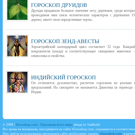
ГОРОСКОП ДРУИДОВ
Друиды придавали большое значение лесу, деревьям, среди которы
проводимая ими связь человеческих характеров с деревьями. О
дерево, имеет свои определенные черты...
ГОРОСКОП ЗЕНД-АВЕСТЫ
Зороастрийский календарный цикл составляет 32 года. Каждый
покровителя (изеда) и соответствующее священное животное -
символика и свойства.
ИНДИЙСКИЙ ГОРОСКОП
Он отличается духовностью, расчетом гороскопа по реально
предсказаний. На санскрите он называется Джиотиш (в переводе -
Индии.
©
2008 |
iGoroskop.com - Гороскопы всего мира
(design by TpaBkuH)
Все права на материалы, находящиеся на сайте
iGoroskop.com
, охраняются в соответстви
При любом использовании материалов сайта необходимо указать
iGoroskop.com
в качест