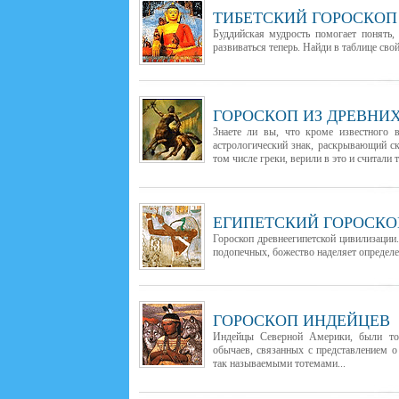
ТИБЕТСКИЙ ГОРОСКОП
Буддийская мудрость помогает понять,
развиваться теперь. Найди в таблице сво
ГОРОСКОП ИЗ ДРЕВНИ
Знаете ли вы, что кроме известного 
астрологический знак, раскрывающий с
том числе греки, верили в это и считали т
ЕГИПЕТСКИЙ ГОРОСКО
Гороскоп древнеегипетской цивилизации
подопечных, божество наделяет определе
ГОРОСКОП ИНДЕЙЦЕВ
Индейцы Северной Америки, были тот
обычаев, связанных с представлением 
так называемыми тотемами...