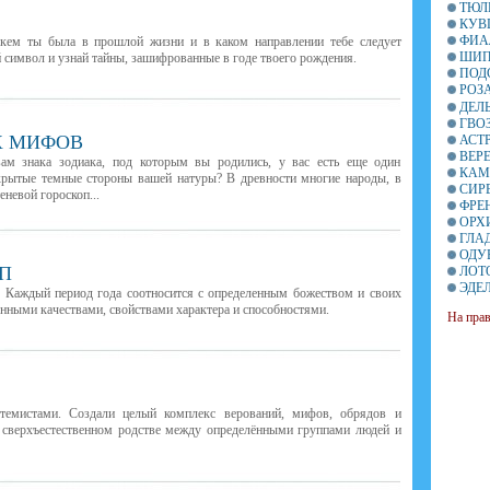
ТЮЛ
КУВ
ФИА
 кем ты была в прошлой жизни и в каком направлении тебе следует
ШИП
й символ и узнай тайны, зашифрованные в годе твоего рождения.
ПОД
РОЗ
ДЕЛ
ГВО
Х МИФОВ
АСТ
ВЕР
вам знака зодиака, под которым вы родились, у вас есть еще один
КАМ
крытые темные стороны вашей натуры? В древности многие народы, в
СИР
еневой гороскоп...
ФРЕ
ОРХ
ГЛА
ОДУ
П
ЛОТ
ЭДЕ
. Каждый период года соотносится с определенным божеством и своих
нными качествами, свойствами характера и способностями.
На пра
емистами. Создали целый комплекс верований, мифов, обрядов и
о сверхъестественном родстве между определёнными группами людей и