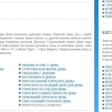
СКО
СТР
КОЗ
ВОД
РЫБ
КИТ
дия Девы установить довольно сложно. Известно лишь, что, с одной
ражалась с пучком травы в руках, а с другой стороны, очень во многих
Знаки ж
дия (например греческая Деметра). Современный символ Девы чаще
астроло
й лежат первые три буквы греческого слова со значением «дева», либо
располо
 «М» и «V» («Maria Virgo» - «Дева Мария»). Каналы влияния звезд и
астроло
кишечник.
животны
и том ж
ЛЮБОВЬ И СЕКС У ДЕВЫ
ОБЕ
ВЫ
СУПРУЖЕСКАЯ ЖИЗНЬ ДЕВЫ
ПЕТ
СВИДАНИЕ С ДЕВАМИ
СОБ
ЧТО НРАВИТСЯ ДЕВАМ
КАБ
Ы
ПЕРСОНАЛЬНЫЙ ГОРОСКОП ДЕВ
КРЫ
Ы
ГОРОСКОП НА КАЖДЫЙ ДЕНЬ ДЛЯ ДЕВ
БУЙ
Ы
ГОРОСКОП НА ГОД ДЛЯ ДЕВ
ТИГ
ГОРОСКОП СОВМЕСТИМОСТИ ДЕВЫ
КРО
ДРА
ЛЮБОВНЫЙ ГОРОСКОП ДЕВЫ
ЗМЕ
СЕКСУАЛЬНЫЙ ГОРОСКОП ДЕВЫ
ЛОШ
ВЕРНУТЬСЯ НА ГЛАВНУЮ
КОЗ