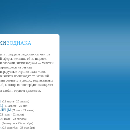
КИ
ЗОДИАКА
цать тридцатиградусных сегментов
й сферы, делящие её по широте.
и словами, знаки зодиака — участки
пирающиеся на равные
иградусные отрезки эклиптики.
я знаков происходят от названий
цати соответствующих зодиакальных
ий, в которых поочерёдно находится
 в своём годовом движении.
Н
(21 марта - 20 апреля)
ЕЦ
(21 апреля - 20 мая)
ЗНЕЦЫ
(21 мая - 21 июня)
(22 июня - 22 июля)
(23 июля - 23 августа)
А
(24 августа - 23 сентября)
Ы
(24 сентября - 23 октября)