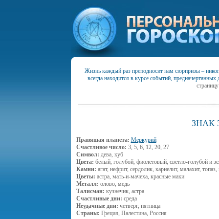
Жизнь каждый раз преподносит нам сюрпризы – никогд
всегда находится в курсе событий, предначертанных 
страницу
ЗНАК
Правящая планета:
Меркурий
Счастливое число:
3, 5, 6, 12, 20, 27
Символ:
дева, куб
Цвета:
белый, голубой, фиолетовый, светло-голубой и з
Камни:
агат, нефрит, сердолик, карнелит, малахит, топаз
Цветы:
астра, мать-и-мачеха, красные маки
Металл:
олово, медь
Талисман:
кузнечик, астра
Счастливые дни:
среда
Неудачные дни:
четверг, пятница
Страны:
Греция, Палестина, Россия