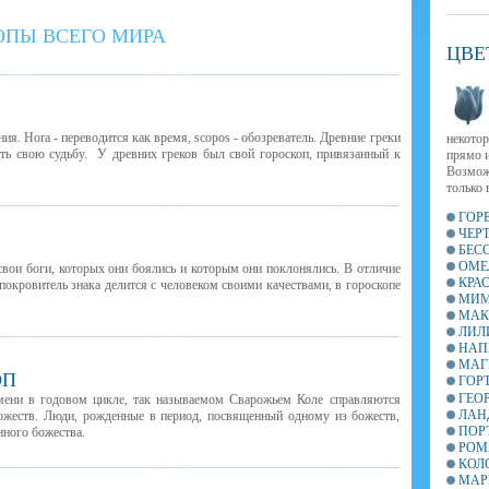
ОПЫ ВСЕГО МИРА
ЦВЕ
ия. Hora - переводится как время, scopos - обозреватель. Древние греки
некотор
ть свою судьбу. У древних греков был свой гороскоп, привязанный к
прямо и
Возмож
только 
ГОР
ЧЕР
БЕС
ОМЕ
вои боги, которых они боялись и которым они поклонялись.
В
отличие
КРА
покровитель знака делится с человеком своими качествами, в гороскопе
МИМ
МАК
ЛИЛ
НАП
МАГ
ОП
ГОР
ГЕО
мени в годовом цикле, так называемом Сварожьем Коле справляются
ЛАН
божеств. Люди, рожденные в период, посвященный одному из божеств,
ПОР
нного божества.
РОМ
КОЛ
МАР