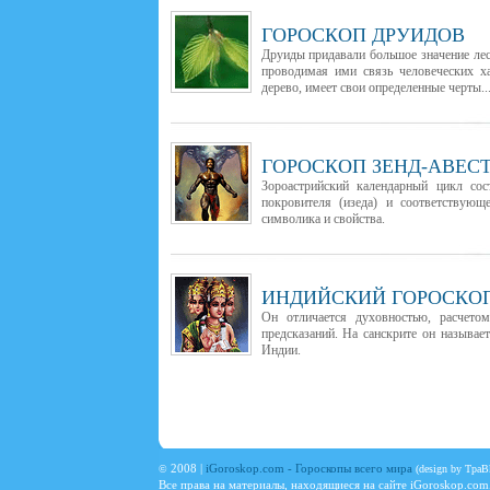
ГОРОСКОП ДРУИДОВ
Друиды придавали большое значение лес
проводимая ими связь человеческих ха
дерево, имеет свои определенные черты..
ГОРОСКОП ЗЕНД-АВЕС
Зороастрийский календарный цикл сос
покровителя (изеда) и соответствующ
символика и свойства.
ИНДИЙСКИЙ ГОРОСКО
Он отличается духовностью, расчето
предсказаний. На санскрите он называе
Индии.
©
2008 |
iGoroskop.com - Гороскопы всего мира
(design by Tpa
Все права на материалы, находящиеся на сайте
iGoroskop.com