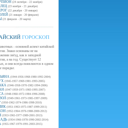
РПИОН
(24 октября - 22 ноября)
ЕЛЕЦ
(23 ноября - 21 декабря)
ЕРОГ
(22 декабря - 20 января)
ОЛЕЙ
(21 января - 20 февраля)
Ы
(21 февраля - 20 марта)
АЙСКИЙ
ГОРОСКОП
ивотных - основной аспект китайской
гии. Знаки основаны не на
жении звёзд, как в заподной
гии, а на год. Существует 12
х, и они всегда появляются в одном
е порядке.
ЗЬЯНА
(1944-1956-1968-1980-1992-2004)
УХ
(1945-1957-1969-1981-1993-2005)
АКА
(1946-1958-1970-1982-1994-2006)
АН
(1947-1959-1971-1983-1995-2007)
СА
(1948-1960-1972-1984-1996-2008)
ВОЛ
(1949-1961-1973-1985-1997-2009)
Р
(1950-1962-1974-1986-1998-2010)
ЛИК
(1951-1963-1975-1987-1999-2011)
КОН
(1952-1964-1976-1988-2000-2012)
Я
(1953-1965-1977-1989-2001-2013)
АДЬ
(1954-1966-1978-1990-2002-2014)
А
(1955-1967-1979-1991-2003-2015)