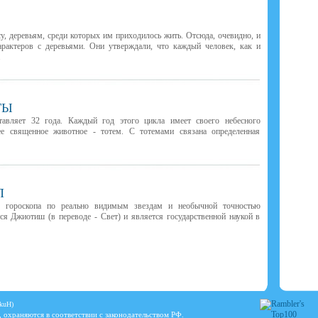
у, деревьям, среди которых им приходилось жить. Отсюда, очевидно, и
рактеров с деревьями. Они утверждали, что каждый человек, как и
.
ТЫ
тавляет 32 года. Каждый год этого цикла имеет своего небесного
ее священное животное - тотем. С тотемами связана определенная
П
м гороскопа по реально видимым звездам и необычной точностью
тся Джиотиш (в переводе - Свет) и является государственной наукой в
BkuH)
, охраняются в соответствии с законодательством РФ.