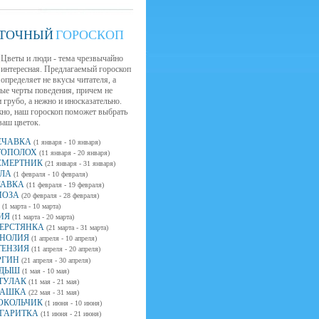
ТОЧНЫЙ
ГОРОСКОП
Цветы и люди - тема чрезвычайно
интересная. Предлагаемый гороскоп
определяет не вкусы читателя, а
ые черты поведения, причем не
 грубо, а нежно и иносказательно.
но, наш гороскоп поможет выбрать
ваш цветок.
ЕЧАВКА
(1 января - 10 января)
ТОПОЛОХ
(11 января - 20 января)
СМЕРТНИК
(21 января - 31 января)
ЛА
(1 февраля - 10 февраля)
САВКА
(11 февраля - 19 февраля)
ОЗА
(20 февраля - 28 февраля)
(1 марта - 10 марта)
ИЯ
(11 марта - 20 марта)
ЕРСТЯНКА
(21 марта - 31 марта)
НОЛИЯ
(1 апреля - 10 апреля)
ТЕНЗИЯ
(11 апреля - 20 апреля)
РГИН
(21 апреля - 30 апреля)
ДЫШ
(1 мая - 10 мая)
ТУЛАК
(11 мая - 21 мая)
АШКА
(22 мая - 31 мая)
ОКОЛЬЧИК
(1 июня - 10 июня)
ГАРИТКА
(11 июня - 21 июня)