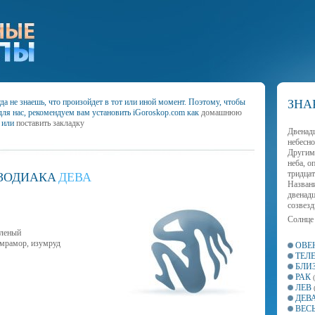
а не знаешь, что произойдет в тот или иной момент. Поэтому, чтобы
ЗНА
для нас, рекомендуем вам установить iGoroskop.com как
домашнюю
или
поставить закладку
Двенад
небесно
Другим
неба, о
тридцат
 ЗОДИАКА
ДЕВА
Названи
двенад
созвезд
Солнце
еленый
, мрамор, изумруд
ОВЕ
ТЕЛ
БЛИ
РАК
ЛЕВ
ДЕВ
ВЕС