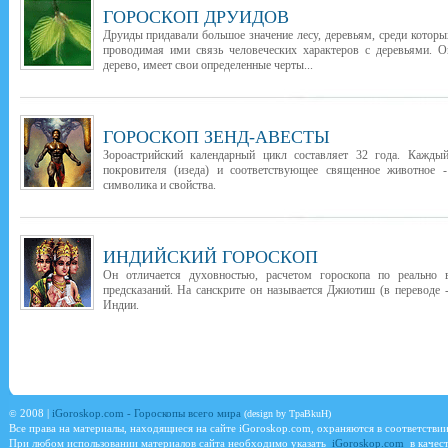
ГОРОСКОП ДРУИДОВ
Друиды придавали большое значение лесу, деревьям, среди которы
проводимая ими связь человеческих характеров с деревьями. О
дерево, имеет свои определенные черты...
ГОРОСКОП ЗЕНД-АВЕСТЫ
Зороастрийский календарный цикл составляет 32 года. Каждый
покровителя (изеда) и соответствующее священное животное -
символика и свойства.
ИНДИЙСКИЙ ГОРОСКОП
Он отличается духовностью, расчетом гороскопа по реально
предсказаний. На санскрите он называется Джиотиш (в переводе -
Индии.
©
2008 |
iGoroskop.com - Гороскопы всего мира
(design by TpaBkuH)
Все права на материалы, находящиеся на сайте
iGoroskop.com
, охраняются в соответстви
При любом использовании материалов сайта необходимо указать
iGoroskop.com
в качест