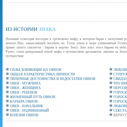
ИЗ ИСТОРИИ
ЗНАКА
Название созвездия восходит к греческому мифу, в котором баран с загнутыми р
мачехи Ино, замыслившей погубить их. Гелла упала в море (знаменитый Геллесп
принес своего спасителя - барана в жертву Зевсу. Зевс взял этого барана на неб
Руно», стала центральной темой мифа о путешествии аргонавтов: именно за Зол
путешествие.
СИЛЫ, ВЛИЯЮЩИЕ НА ОВНОВ
ЛЮБОВЬ
ОБЩАЯ ХАРАКТЕРИСТИКА ЛИЧНОСТИ
СУПРУЖ
ТИПИЧНЫЕ ДОСТОИНСТВА И НЕДОСТАТКИ ОВНОВ
СВИДАН
ОВЕН - МУЖЧИНА
ЧТО НР
ОВЕН - ЖЕНЩИНА
ПЕРСОН
ОВЕН - РЕБЕНОК
ГОРОСК
ЖИЗНЕННЫЙ ПУТЬ ОВНОВ
ГОРОСК
КАРЬЕРА ОВНОВ
ГОРОСК
ОВЕН - НАЧАЛЬНИК
ЛЮБОВ
ОВЕН - ПОДЧИНЕННЫЙ
СЕКСУА
БОЛЕЗНИ ОВНОВ
ВЕРНУТ