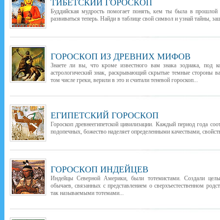
ТИБЕТСКИЙ ГОРОСКОП
Буддийская мудрость помогает понять, кем ты была в прошлой 
развиваться теперь. Найди в таблице свой символ и узнай тайны, з
ГОРОСКОП ИЗ ДРЕВНИХ МИФОВ
Знаете ли вы, что кроме известного вам знака зодиака, под 
астрологический знак, раскрывающий скрытые темные стороны в
том числе греки, верили в это и считали теневой гороскоп...
ЕГИПЕТСКИЙ ГОРОСКОП
Гороскоп древнеегипетской цивилизации. Каждый период года соо
подопечных, божество наделяет определенными качествами, свойств
ГОРОСКОП ИНДЕЙЦЕВ
Индейцы Северной Америки, были тотемистами. Создали целы
обычаев, связанных с представлением о сверхъестественном род
так называемыми тотемами...