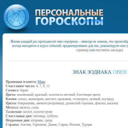
Жизнь каждый раз преподносит нам сюрпризы – никогда не знаешь, что произойд
всегда находится в курсе событий, предначертанных для нас, рекомендуем вам 
страницу
или
поставить закладку
ЗНАК ЗОДИАКА
ОВЕН
Правящая планета:
Марс
Счастливое число:
4, 7, 9, 11
Символ:
баран
Цвета:
малиновый, красный, золотисто-желтый, блестящие цвета
Камни:
алмаз, аквамарин, аметист, кровавик, гелиотроп, лунный, изумруд
Цветы:
боярышник, анемон (ветреница), душистый горошек, фиалка, василек
Металл:
железо, сталь
Талисман:
молот, золотое руно
Счастливые дни:
пятница, суббота
Неудачные дни:
вторник, среда
Страны:
Англия, Германия, Дания, Сирия, Италия, Турция