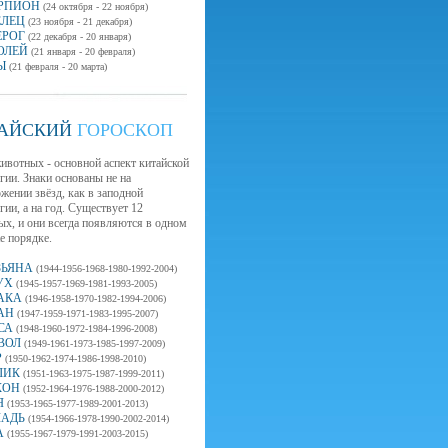
РПИОН
(24 октября - 22 ноября)
ЕЛЕЦ
(23 ноября - 21 декабря)
ЕРОГ
(22 декабря - 20 января)
ОЛЕЙ
(21 января - 20 февраля)
Ы
(21 февраля - 20 марта)
АЙСКИЙ
ГОРОСКОП
ивотных - основной аспект китайской
гии. Знаки основаны не на
жении звёзд, как в заподной
гии, а на год. Существует 12
х, и они всегда появляются в одном
е порядке.
ЗЬЯНА
(1944-1956-1968-1980-1992-2004)
УХ
(1945-1957-1969-1981-1993-2005)
АКА
(1946-1958-1970-1982-1994-2006)
АН
(1947-1959-1971-1983-1995-2007)
СА
(1948-1960-1972-1984-1996-2008)
ВОЛ
(1949-1961-1973-1985-1997-2009)
Р
(1950-1962-1974-1986-1998-2010)
ЛИК
(1951-1963-1975-1987-1999-2011)
КОН
(1952-1964-1976-1988-2000-2012)
Я
(1953-1965-1977-1989-2001-2013)
АДЬ
(1954-1966-1978-1990-2002-2014)
А
(1955-1967-1979-1991-2003-2015)