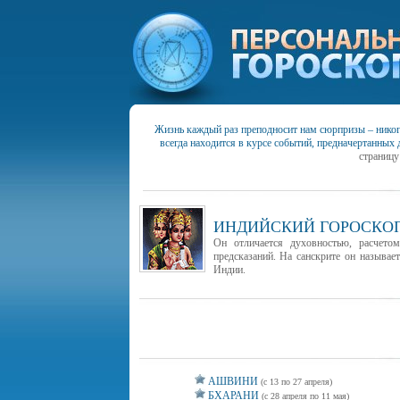
Жизнь каждый раз преподносит нам сюрпризы – никогд
всегда находится в курсе событий, предначертанных 
страницу
ИНДИЙСКИЙ ГОРОСКО
Он отличается духовностью, расчето
предсказаний. На санскрите он называе
Индии.
АШВИНИ
(с 13 по 27 апреля)
БХАРАНИ
(с 28 апреля по 11 мая)