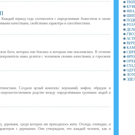
ТЮЛ
КУВ
ФИА
П
ШИП
. Каждый период года соотносится с определенным божеством и своих
ПОД
нными качествами, свойствами характера и способностями.
РОЗ
ДЕЛ
ГВО
АСТ
ВЕР
КАМ
вои боги, которых они боялись и которым они поклонялись.
В
отличие
СИР
покровитель знака делится с человеком своими качествами, в гороскопе
ФРЕ
ОРХ
ГЛА
ОДУ
ЛОТ
ЭДЕ
емистами. Создали целый комплекс верований, мифов, обрядов и
о сверхъестественном родстве между определёнными группами людей и
у, деревьям, среди которых им приходилось жить. Отсюда, очевидно, и
рактеров с деревьями. Они утверждали, что каждый человек, как и
.