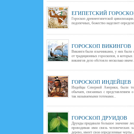
ЕГИПЕТСКИЙ ГОРОСКО
Гороскоп древнеегипетской цивилизации
подопечных, божество наделяет определе
ГОРОСКОП ВИКИНГОВ
Викинги были язычниками, у них были с
от традиционных гороскопов, в которых 
викингов дело обстояло несколько иначе.
ГОРОСКОП ИНДЕЙЦЕВ
Индейцы Северной Америки, были тот
обычаев, связанных с представлением 
так называемыми тотемами...
ГОРОСКОП ДРУИДОВ
Друиды придавали большое значение лес
проводимая ими связь человеческих ха
дерево, имеет свои определенные черты..