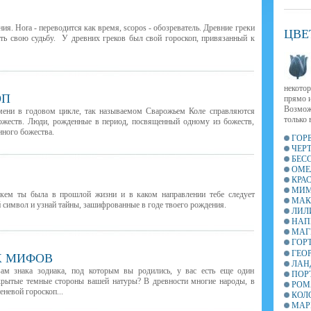
ия. Hora - переводится как время, scopos - обозреватель. Древние греки
ЦВЕ
ть свою судьбу. У древних греков был свой гороскоп, привязанный к
некотор
ОП
прямо и
Возмож
мени в годовом цикле, так называемом Сварожьем Коле справляются
только 
божеств. Люди, рожденные в период, посвященный одному из божеств,
нного божества.
ГОР
ЧЕР
БЕС
ОМЕ
КРА
МИМ
 кем ты была в прошлой жизни и в каком направлении тебе следует
МАК
й символ и узнай тайны, зашифрованные в годе твоего рождения.
ЛИЛ
НАП
МАГ
ГОР
ГЕО
Х МИФОВ
ЛАН
вам знака зодиака, под которым вы родились, у вас есть еще один
ПОР
крытые темные стороны вашей натуры? В древности многие народы, в
РОМ
еневой гороскоп...
КОЛ
МАР