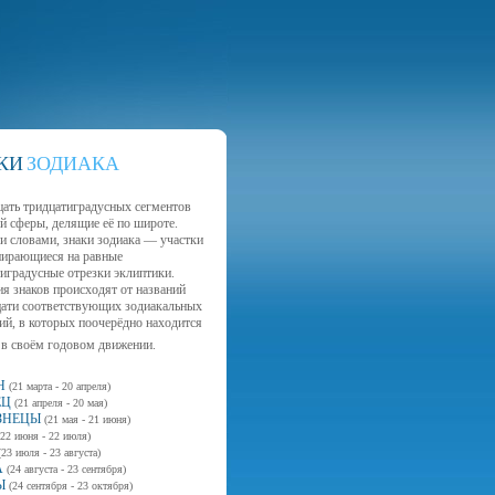
КИ
ЗОДИАКА
цать тридцатиградусных сегментов
й сферы, делящие её по широте.
и словами, знаки зодиака — участки
пирающиеся на равные
иградусные отрезки эклиптики.
я знаков происходят от названий
цати соответствующих зодиакальных
ий, в которых поочерёдно находится
 в своём годовом движении.
Н
(21 марта - 20 апреля)
ЕЦ
(21 апреля - 20 мая)
ЗНЕЦЫ
(21 мая - 21 июня)
(22 июня - 22 июля)
(23 июля - 23 августа)
А
(24 августа - 23 сентября)
Ы
(24 сентября - 23 октября)