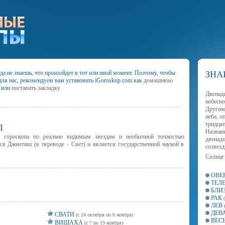
а не знаешь, что произойдет в тот или иной момент. Поэтому, чтобы
ЗНА
для нас, рекомендуем вам установить iGoroskop.com как
домашнюю
или
поставить закладку
Двенад
небесно
Другим
неба, о
тридцат
П
Названи
м гороскопа по реально видимым звездам и необычной точностью
двенад
тся Джиотиш (в переводе - Свет) и является государственной наукой в
созвезд
Солнце
ОВЕ
ТЕЛ
БЛИ
РАК
ЛЕВ
ДЕВ
СВАТИ
(с 24 октября по 6 ноября)
ВЕС
ВИШАХА
(с 7 по 19 ноября)