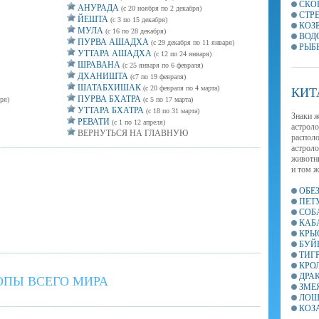
СКО
АНУРАДА
(с 20 ноября по 2 декабря)
СТР
ЙЕШТА
(с 3 по 15 декабря)
КОЗ
МУЛА
(с 16 по 28 декабря)
ВОД
ПУРВА АШАДХА
(с 29 декабря по 11 января)
РЫБ
УТТАРА АШАДХА
(с 12 по 24 января)
ШРАВАНА
(с 25 января по 6 февраля)
ДХАНИШТА
(с7 по 19 февраля)
ШАТАБХИШАК
(с 20 февраля по 4 марта)
КИТ
ПУРВА БХАТРА
ря)
(с 5 по 17 марта)
УТТАРА БХАТРА
(с 18 по 31 марта)
Знаки ж
РЕВАТИ
(с 1 по 12 апреля)
астроло
ВЕРНУТЬСЯ НА ГЛАВНУЮ
располо
астроло
животны
и том ж
ОБЕ
ПЕТ
СОБ
КАБ
КРЫ
БУЙ
ТИГ
КРО
ДРА
ОПЫ ВСЕГО МИРА
ЗМЕ
ЛОШ
КОЗ