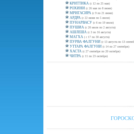
КРИТТИКА
(с 12 по 25 мая)
РОХИНИ
(с 26 мая по 8 июня)
МРИГАСИРА
(с 9 по 21 июня)
АРДРА
(с 22 июня по 5 июля)
ПУНАРВАСУ
(с 6 по 19 июля)
ПУШИА
(с 20 июля по 2 августа)
АШЛЕША
(с 3 по 16 августа)
МАГХА
( c 17 по 30 августа)
ПУРВА ФАЛГУНИ
(с 13 августа по 13 сентяб
УТТАРА ФАЛГУНИ
(с 14 по 27 сентября)
ХАСТА
(с 27 сентября по 20 октября)
ЧИТРА
(с 11 по 23 октября)
ГОРОСК