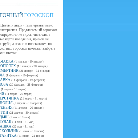
ТОЧНЫЙ
ГОРОСКОП
Цветы и люди - тема чрезвычайно
интересная. Предлагаемый гороскоп
определяет не вкусы читателя, а
ые черты поведения, причем не
 грубо, а нежно и иносказательно.
но, наш гороскоп поможет выбрать
ваш цветок.
ЕЧАВКА
(1 января - 10 января)
ТОПОЛОХ
(11 января - 20 января)
СМЕРТНИК
(21 января - 31 января)
ЛА
(1 февраля - 10 февраля)
САВКА
(11 февраля - 19 февраля)
ОЗА
(20 февраля - 28 февраля)
(1 марта - 10 марта)
ИЯ
(11 марта - 20 марта)
ЕРСТЯНКА
(21 марта - 31 марта)
НОЛИЯ
(1 апреля - 10 апреля)
ТЕНЗИЯ
(11 апреля - 20 апреля)
РГИН
(21 апреля - 30 апреля)
ДЫШ
(1 мая - 10 мая)
ТУЛАК
(11 мая - 21 мая)
АШКА
(22 мая - 31 мая)
ОКОЛЬЧИК
(1 июня - 10 июня)
ГАРИТКА
(11 июня - 21 июня)