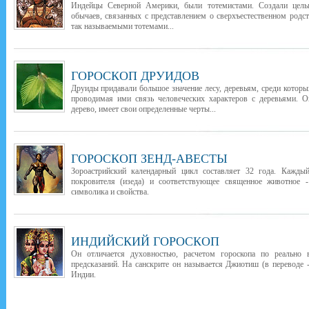
Индейцы Северной Америки, были тотемистами. Создали целы
обычаев, связанных с представлением о сверхъестественном род
так называемыми тотемами...
ГОРОСКОП ДРУИДОВ
Друиды придавали большое значение лесу, деревьям, среди которы
проводимая ими связь человеческих характеров с деревьями. О
дерево, имеет свои определенные черты...
ГОРОСКОП ЗЕНД-АВЕСТЫ
Зороастрийский календарный цикл составляет 32 года. Каждый
покровителя (изеда) и соответствующее священное животное -
символика и свойства.
ИНДИЙСКИЙ ГОРОСКОП
Он отличается духовностью, расчетом гороскопа по реально
предсказаний. На санскрите он называется Джиотиш (в переводе -
Индии.