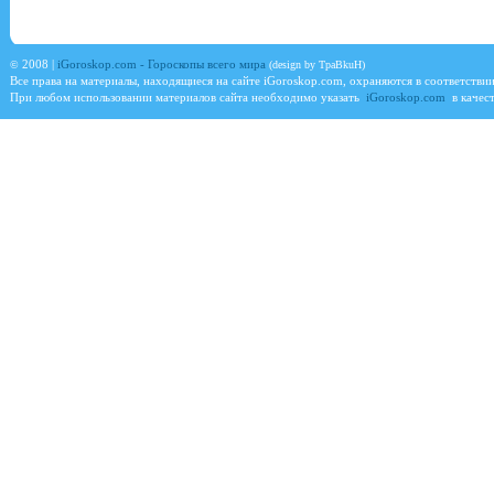
©
2008 |
iGoroskop.com - Гороскопы всего мира
(design by TpaBkuH)
Все права на материалы, находящиеся на сайте
iGoroskop.com
, охраняются в соответстви
При любом использовании материалов сайта необходимо указать
iGoroskop.com
в качест