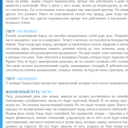
также на войне, людям следует поразмыслить, прежде чем действовать и даже и
привести к катастрофе. Вкус к риску у него велик, вплоть до безрассудства, до н
его магнетизму. Его естественная власть придаст ему некоторый престиж. Он нена
других. Его уважают. Никто не осмеливается сказать ему правду, даже тогда, к
почитают. Если ему удастся поразмыслить прежде чем действовать и выслушать 
большого успеха.
ТИГР -
МУЖЧИНА
Резкий, вспыльчивый борец, он способен пожертвовать собой ради дела. Упорны
часто находится с кем-то в конфликте. Эгоист в мелочах, он способен на бескорысти
никому. Тигр всегда идет вперед, презирает установленную власть, иерархию и конс
отступать перед принятием важного решения вплоть до того момента, когда 
военачальником или руководителем предприятия. Он даже может стать опасным ган
в которых есть риск. Тоже относится к женщинам-Тиграм, которые будут первыми о
Прямо Тигр не будет заинтересован деньгами, но он сможет составить себе состоя
Это также человек исключительной судьбы, неожиданных ситуаций, В действительн
способен на глубокое размышление, сильную любовь, но будучи очень страстным, он
ТИГР -
ЖЕНЩИНА
У женщин Тигров будет множество приключений, которые часто могут оканчиваться
ЖИЗНЕННЫЙ ПУТЬ
ТИГРА
Тигр, рожденный днем или ночью, никогда не должен рассчитывать на спокойн
Заполненная случайностями, жизнь его будет страстной, бурной. И эта жизнь, вкус 
играть ею. Это человек насильственной смерти. Но это также человек удачи. Никто н
народов это великолепный знак, он олицетворяет мощь земли и является эмблемой 
Первая фаза жизни Тигра будет спокойной, без трудностей, вторая - страстная и
видов: финансовую, личных отношений, супружескую, ни от чего он не будет изба
урегулированы, они могут перенестись в третью фазу, которая, однако, кончится тем,
доживет до старости. Но все будет зависеть от того, родился ли Тигр ночью и