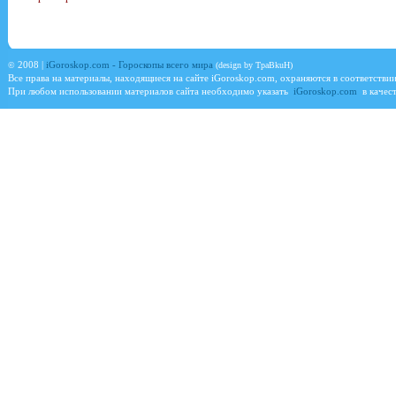
©
2008 |
iGoroskop.com - Гороскопы всего мира
(design by TpaBkuH)
Все права на материалы, находящиеся на сайте
iGoroskop.com
, охраняются в соответстви
При любом использовании материалов сайта необходимо указать
iGoroskop.com
в качест