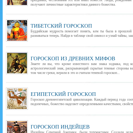
праздники, чествования тех или иных божеств. Люди, рожденные
получают личностные характеристики данного божества.
ТИБЕТСКИЙ ГОРОСКОП
Буддийская мудрость помогает понять, кем ты была в прошлой 
развиваться теперь. Найди в таблице свой символ и узнай тайны, з
ГОРОСКОП ИЗ ДРЕВНИХ МИФОВ
Знаете ли вы, что кроме известного вам знака зодиака, под 
астрологический знак, раскрывающий скрытые темные стороны ва
том числе греки, верили в это и считали теневой гороскоп...
ЕГИПЕТСКИЙ ГОРОСКОП
Гороскоп древнеегипетской цивилизации. Каждый период года соо
подопечных, божество наделяет определенными качествами, свойст
ГОРОСКОП ИНДЕЙЦЕВ
Индейцы Северной Америки, были тотемистами. Создали целы