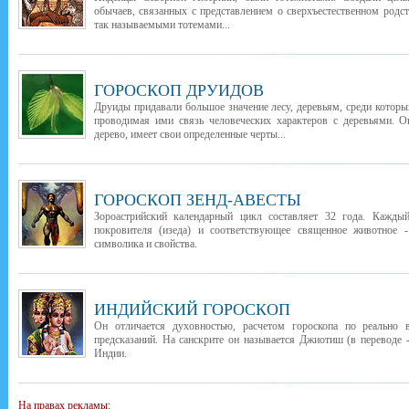
обычаев, связанных с представлением о сверхъестественном род
так называемыми тотемами...
ГОРОСКОП ДРУИДОВ
Друиды придавали большое значение лесу, деревьям, среди которы
проводимая ими связь человеческих характеров с деревьями. О
дерево, имеет свои определенные черты...
ГОРОСКОП ЗЕНД-АВЕСТЫ
Зороастрийский календарный цикл составляет 32 года. Каждый
покровителя (изеда) и соответствующее священное животное -
символика и свойства.
ИНДИЙСКИЙ ГОРОСКОП
Он отличается духовностью, расчетом гороскопа по реально
предсказаний. На санскрите он называется Джиотиш (в переводе -
Индии.
На правах рекламы: