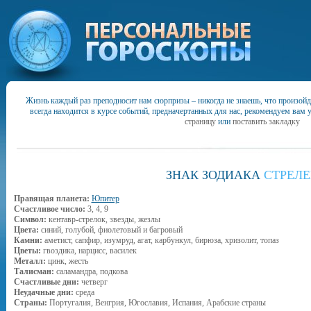
Жизнь каждый раз преподносит нам сюрпризы – никогда не знаешь, что произойд
всегда находится в курсе событий, предначертанных для нас, рекомендуем вам 
страницу
или
поставить закладку
ЗНАК ЗОДИАКА
СТРЕЛ
Правящая планета:
Юпитер
Счастливое число:
3, 4, 9
Символ:
кентавр-стрелок, звезды, жезлы
Цвета:
синий, голубой, фиолетовый и багровый
Камни:
аметист, сапфир, изумруд, агат, карбункул, бирюза, хризолит, топаз
Цветы:
гвоздика, нарцисс, василек
Металл:
цинк, жесть
Талисман:
саламандра, подкова
Счастливые дни:
четверг
Неудачные дни:
среда
Страны:
Португалия, Венгрия, Югославия, Испания, Арабские страны