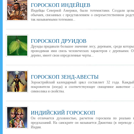
ГОРОСКОП ИНДЕЙЦЕВ
Индейцы Северной Америки, были тотемистами. Создали целы
обычаев, связанных с представлением о сверхъестественном род
так называемыми тотемами...
ГОРОСКОП ДРУИДОВ
Друиды придавали большое значение лесу, деревьям, среди которы
проводимая ими связь человеческих характеров с деревьями. О
дерево, имеет свои определенные черты...
ГОРОСКОП ЗЕНД-АВЕСТЫ
Зороастрийский календарный цикл составляет 32 года. Каждый
покровителя (изеда) и соответствующее священное животное -
символика и свойства.
ИНДИЙСКИЙ ГОРОСКОП
Он отличается духовностью, расчетом гороскопа по реально
предсказаний. На санскрите он называется Джиотиш (в переводе -
Индии.