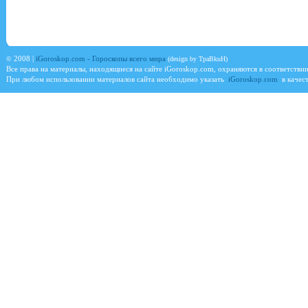
©
2008 |
iGoroskop.com - Гороскопы всего мира
(design by TpaBkuH)
Все права на материалы, находящиеся на сайте
iGoroskop.com
, охраняются в соответстви
При любом использовании материалов сайта необходимо указать
iGoroskop.com
в качест