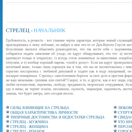
СТРЕЛЕЦ -
НАЧАЛЬНИК
Грубоватость, и резкость - вот главные черты характера, которые новый служащий
приглядевшись к нему поближе, он найдет в нем что-то от Дон-Кихота Спустя ме
безуспешно пытался объяснить руководителю, что так вести себя с подчиненн
собирается подать заявление об уходе, он вдруг обнаруживает, что тот: а) честе
критикует только в открытую; г) всегда готов извиниться за нанесенные оскорбле
отпусков, и е) вообще хороший парень, «свой в доску». Если вы вдруг проигрались
месячный аванс, только лишь упрекнув вас в том, что вы не посоветовались с ним
серьезно поссорились с любимой девушкой и ходите как в воду опущенный, он 
поскорее помириться. Стрелец с ожесточением борется за свое дело и престиж фир
же ваш начальник- грешник или святой? Скорее, и то, и другое, как и все люди, 
любит путешествия, перемены, свободу, преданность, творческих сотрудников, бо
еду и питье, не терпит эгоизм, пессимизм, скупость, лицемерие, скрытность, жесто
знаешь, что будет завтра, зато сегодня весело.
СИЛЫ, ВЛИЯЮЩИЕ НА СТРЕЛЬЦА
ЛЮБОВЬ
ОБЩАЯ ХАРАКТЕРИСТИКА ЛИЧНОСТИ
СУПРУЖ
ТИПИЧНЫЕ ДОСТОИНСТВА И НЕДОСТАТКИ СТРЕЛЬЦА
СВИДАН
СТРЕЛЕЦ - МУЖЧИНА
ЧТО НР
СТРЕЛЕЦ - ЖЕНЩИНА
ПЕРСОН
СТРЕЛЕЦ - РЕБЕНОК
ГОРОСК