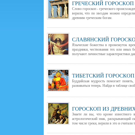
ГРЕЧЕСКИЙ ГОРОСКОП
Слово гороскоп - греческого происхожден
верили, что по звездам можно определи
древним греческим богам.
СЛАВЯНСКИЙ ГОРОСК
Языческие божества в промежуток вре
праздники, чествования тех или иных 
получают личностные характеристики да
ТИБЕТСКИЙ ГОРОСКОП
Буддийская мудрость помогает понять,
развиваться теперь. Найди в таблице сво
ГОРОСКОП ИЗ ДРЕВНИ
Знаете ли вы, что кроме известного 
астрологический знак, раскрывающий с
том числе греки, верили в это и считали т