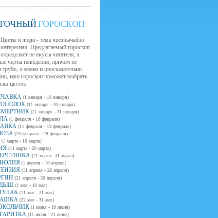
ТОЧНЫЙ
ГОРОСКОП
Цветы и люди - тема чрезвычайно
интересная. Предлагаемый гороскоп
определяет не вкусы читателя, а
ые черты поведения, причем не
 грубо, а нежно и иносказательно.
но, наш гороскоп поможет выбрать
ваш цветок.
ЕЧАВКА
(1 января - 10 января)
ТОПОЛОХ
(11 января - 20 января)
СМЕРТНИК
(21 января - 31 января)
ЛА
(1 февраля - 10 февраля)
САВКА
(11 февраля - 19 февраля)
ОЗА
(20 февраля - 28 февраля)
(1 марта - 10 марта)
ИЯ
(11 марта - 20 марта)
ЕРСТЯНКА
(21 марта - 31 марта)
НОЛИЯ
(1 апреля - 10 апреля)
ТЕНЗИЯ
(11 апреля - 20 апреля)
РГИН
(21 апреля - 30 апреля)
ДЫШ
(1 мая - 10 мая)
ТУЛАК
(11 мая - 21 мая)
АШКА
(22 мая - 31 мая)
ОКОЛЬЧИК
(1 июня - 10 июня)
ГАРИТКА
(11 июня - 21 июня)