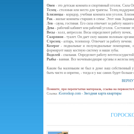
Овен
- это детская комната и спортивный уголок. Сила О
Телец
- столовая или место для трапезы. Телец поддержи
Близнецы
- коридор, учебная комната или уголок. Близ
Рак
- жилые комнаты старших в семье. Этот знак Зодиака
Лев
- сауна, гостиная. Его сила отвечает за работу нашего
Дева
- рабочий кабинет или рабочий уголок. Состояние э
Весы
- холл, антресоли. Весы определяют работу почек,
Скорпион
- туалет. Он дает силу нашим половым органа
Стрелец
- алтарь, телевизор. Отвечает за работу печени.
Козерог
- подвальные и полуподвальные помещения, от
формирует нашу костную систему и наши зубы.
Водолей
- спальная. Определяет работу вегетососудистой
Рыбы
- ванная. Все мочевыводящие органы и железы вну
Каким бы маленьким не был в доме ваш собственный уго
быть чисто и опрятно, - тогда и у вас самих будет больш
ВЕРНУ
Помните, при перепечатки материала, ссылка на первоис
iGoroskop.com - Звездная карта квартиры
Ссылка:
ГОРОСК