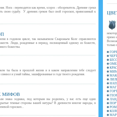
ия. Hora - переводится как время, scopos - обозреватель. Древние греки
ть свою судьбу. У древних греков был свой гороскоп, привязанный к
ЦВЕ
некотор
ОП
прямо и
мени в годовом цикле, так называемом Сварожьем Коле справляются
Возмож
божеств. Люди, рожденные в период, посвященный одному из божеств,
только 
нного божества.
ГОР
ЧЕР
БЕС
ОМЕ
КРА
 кем ты была в прошлой жизни и в каком направлении тебе следует
МИМ
й символ и узнай тайны, зашифрованные в годе твоего рождения.
МАК
ЛИЛ
НАП
МАГ
ГОР
Х МИФОВ
ГЕО
вам знака зодиака, под которым вы родились, у вас есть еще один
ЛАН
крытые темные стороны вашей натуры? В древности многие народы, в
ПОР
еневой гороскоп...
РОМ
КОЛ
МАР