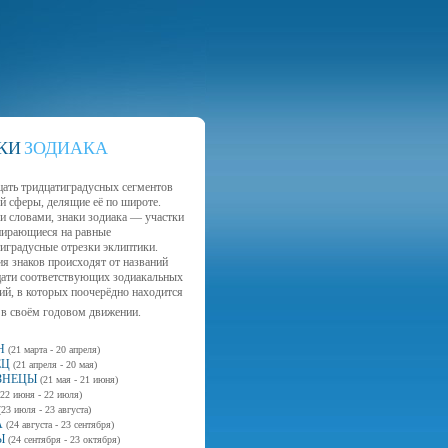
КИ
ЗОДИАКА
цать тридцатиградусных сегментов
й сферы, делящие её по широте.
и словами, знаки зодиака — участки
пирающиеся на равные
иградусные отрезки эклиптики.
я знаков происходят от названий
цати соответствующих зодиакальных
ий, в которых поочерёдно находится
 в своём годовом движении.
Н
(21 марта - 20 апреля)
ЕЦ
(21 апреля - 20 мая)
ЗНЕЦЫ
(21 мая - 21 июня)
(22 июня - 22 июля)
(23 июля - 23 августа)
А
(24 августа - 23 сентября)
Ы
(24 сентября - 23 октября)