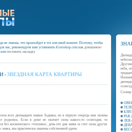
а не знаешь, что произойдет в тот или иной момент. Поэтому, чтобы
ЗНА
для нас, рекомендуем вам установить iGoroskop.com как
домашнюю
или
поставить закладку
Двенад
небесно
Другим
неба, о
тридцат
ЬИ
-
ЗВЕЗДНАЯ КАРТА КВАРТИРЫ
Названи
двенад
созвезд
Солнце
ОВЕ
ТЕЛ
БЛИ
сила всех двенадцати знаков Зодиака, но в первую очередь нам нужны
РАК
е родились. Если в доме не хватает силы какого-то созвездия, то
ЛЕВ
ся без космического «топлива», день ото дня живя за счет силы других
ДЕВ
о знака, мы практически лишены собственной удачи.
ВЕС