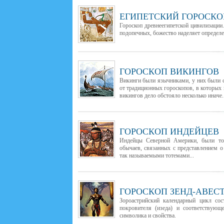
ЕГИПЕТСКИЙ ГОРОСКО
Гороскоп древнеегипетской цивилизации
подопечных, божество наделяет определе
ГОРОСКОП ВИКИНГОВ
Викинги были язычниками, у них были с
от традиционных гороскопов, в которых 
викингов дело обстояло несколько иначе.
ГОРОСКОП ИНДЕЙЦЕВ
Индейцы Северной Америки, были тот
обычаев, связанных с представлением 
так называемыми тотемами...
ГОРОСКОП ЗЕНД-АВЕС
Зороастрийский календарный цикл сос
покровителя (изеда) и соответствующ
символика и свойства.