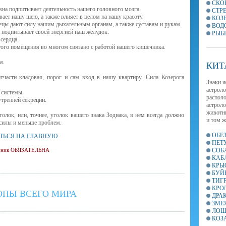
СКО
вна подпитывает деятельность нашего головного мозга.
СТР
вает нашу шею, а также влияет в целом на нашу красоту.
КОЗ
нецы дают силу нашим дыхательным органам, а также суставам и рукам.
ВОД
 подпитывает своей энергией наш желудок.
РЫБ
 сердца.
того помещения во многом связано с работой нашего кишечника.
м.
КИТ
части кладовая, порог и сам вход в нашу квартиру. Сила Козерога
Знаки ж
астроло
 системы.
располо
тренней секреции.
астроло
животны
лок, или, точнее, уголок вашего знака Зодиака, в нем всегда должно
и том ж
е силы и меньше проблем.
ОБЕ
ТЬСЯ НА ГЛАВНУЮ
ПЕТ
СОБ
точник ОБЯЗАТЕЛЬНА
КАБ
КРЫ
БУЙ
ТИГ
КРО
ОПЫ ВСЕГО МИРА
ДРА
ЗМЕ
ЛОШ
КОЗ