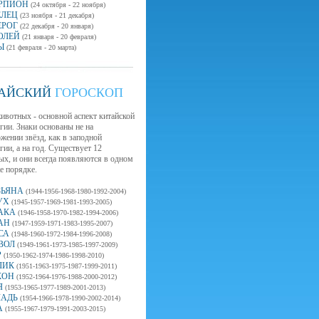
РПИОН
(24 октября - 22 ноября)
ЕЛЕЦ
(23 ноября - 21 декабря)
ЕРОГ
(22 декабря - 20 января)
ОЛЕЙ
(21 января - 20 февраля)
Ы
(21 февраля - 20 марта)
АЙСКИЙ
ГОРОСКОП
ивотных - основной аспект китайской
гии. Знаки основаны не на
жении звёзд, как в заподной
гии, а на год. Существует 12
х, и они всегда появляются в одном
е порядке.
ЗЬЯНА
(1944-1956-1968-1980-1992-2004)
УХ
(1945-1957-1969-1981-1993-2005)
АКА
(1946-1958-1970-1982-1994-2006)
АН
(1947-1959-1971-1983-1995-2007)
СА
(1948-1960-1972-1984-1996-2008)
ВОЛ
(1949-1961-1973-1985-1997-2009)
Р
(1950-1962-1974-1986-1998-2010)
ЛИК
(1951-1963-1975-1987-1999-2011)
КОН
(1952-1964-1976-1988-2000-2012)
Я
(1953-1965-1977-1989-2001-2013)
АДЬ
(1954-1966-1978-1990-2002-2014)
А
(1955-1967-1979-1991-2003-2015)