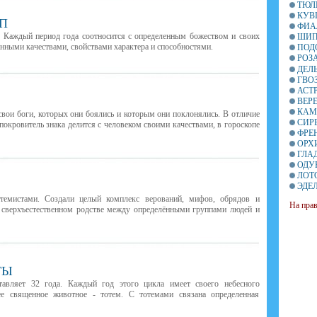
ТЮЛ
КУВ
П
ФИА
. Каждый период года соотносится с определенным божеством и своих
ШИП
нными качествами, свойствами характера и способностями.
ПОД
РОЗ
ДЕЛ
ГВО
АСТ
ВЕР
КАМ
вои боги, которых они боялись и которым они поклонялись.
В
отличие
СИР
покровитель знака делится с человеком своими качествами, в гороскопе
ФРЕ
ОРХ
ГЛА
ОДУ
ЛОТ
ЭДЕ
емистами. Создали целый комплекс верований, мифов, обрядов и
На пра
о сверхъестественном родстве между определёнными группами людей и
ТЫ
тавляет 32 года. Каждый год этого цикла имеет своего небесного
ее священное животное - тотем. С тотемами связана определенная