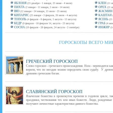
ЯБЛОНЯ
КЛЕН
(23 декабря - 1 января, 25 июня - 4 июля)
(11 а
ПИХТА
ОРЕХ
(2 января - 11 января, 5 июля - 14 июля)
(21 а
ВЯЗ
ЖАСМИН
(12 января - 24 января, 15 июля - 25 июля)
КИПАРИС
КАШТАН
(25 января - 3 февраля, 26 июля - 4 августа)
ТОПОЛЬ
ЯСЕНЬ
(4 февраля - 8 февраля, 5 августа - 13 августа)
(25
КЕДР
ГРАБ
(9 февраля - 18 февраля 14, августа - 23 августа)
(4 июн
СОСНА
ИНЖИР
(19 февраля - 28 февраля, 24 августа - 2 сентября)
(1
ГОРОСКОПЫ ВСЕГО МИ
ГРЕЧЕСКИЙ ГОРОСКОП
Слово гороскоп - греческого происхождения. Hora - переводится как
верили, что по звездам можно определить свою судьбу. У древни
древним греческим богам.
СЛАВЯНСКИЙ ГОРОСКОП
Языческие божества в промежуток времени в годовом цикле, т
праздники, чествования тех или иных божеств. Люди, рожденные
получают личностные характеристики данного божества.