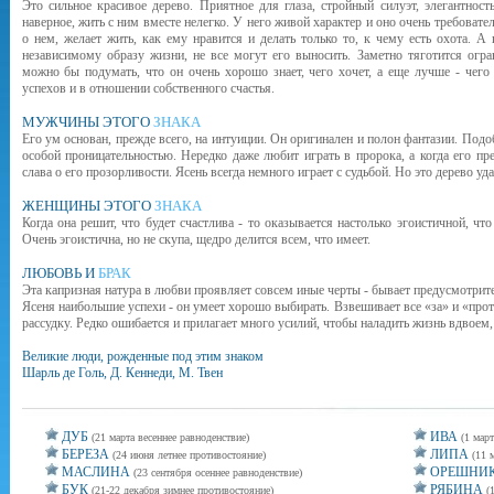
Это сильное красивое дерево. Приятное для глаза, стройный силуэт, элегантнос
наверное, жить с ним вместе нелегко. У него живой характер и оно очень требовате
о нем, желает жить, как ему нравится и делать только то, к чему есть охота. А
независимому образу жизни, не все могут его выносить. Заметно тяготится огр
можно бы подумать, что он очень хорошо знает, чего хочет, а еще лучше - чего
успехов и в отношении собственного счастья.
МУЖЧИНЫ ЭТОГО
ЗНАКА
Его ум основан, прежде всего, на интуиции. Он оригинален и полон фантазии. Под
особой проницательностью. Нередко даже любит играть в пророка, а когда его пр
слава о его прозорливости. Ясень всегда немного играет с судьбой. Но это дерево уда
ЖЕНЩИНЫ ЭТОГО
ЗНАКА
Когда она решит, что будет счастлива - то оказывается настолько эгоистичной, что 
Очень эгоистична, но не скупа, щедро делится всем, что имеет.
ЛЮБОВЬ И
БРАК
Эта капризная натура в любви проявляет совсем иные черты - бывает предусмотрите
Ясеня наибольшие успехи - он умеет хорошо выбирать. Взвешивает все «за» и «проти
рассудку. Редко ошибается и прилагает много усилий, чтобы наладить жизнь вдвоем, 
Великие люди, рожденные под этим знаком
Шарль де Голь, Д. Кеннеди, М. Твен
ДУБ
ИВА
(21 марта весеннее равноденствие)
(1 март
БЕРЕЗА
ЛИПА
(24 июня летнее противостояние)
(11 
МАСЛИНА
ОРЕШНИ
(23 сентября осеннее равноденствие)
БУК
РЯБИНА
(21-22 декабря зимнее противостояние)
(