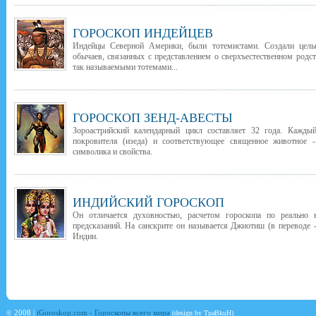
ГОРОСКОП ИНДЕЙЦЕВ
Индейцы Северной Америки, были тотемистами. Создали целы
обычаев, связанных с представлением о сверхъестественном род
так называемыми тотемами...
ГОРОСКОП ЗЕНД-АВЕСТЫ
Зороастрийский календарный цикл составляет 32 года. Каждый
покровителя (изеда) и соответствующее священное животное -
символика и свойства.
ИНДИЙСКИЙ ГОРОСКОП
Он отличается духовностью, расчетом гороскопа по реально
предсказаний. На санскрите он называется Джиотиш (в переводе -
Индии.
©
2008 |
iGoroskop.com - Гороскопы всего мира
(design by TpaBkuH)