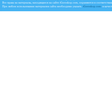
Все права на материалы, находящиеся на сайте
iGoroskop.com
, охраняются в соответстви
При любом использовании материалов сайта необходимо указать
iGoroskop.com
в качест