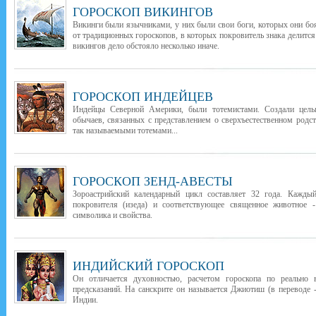
ГОРОСКОП ВИКИНГОВ
Викинги были язычниками, у них были свои боги, которых они бо
от традиционных гороскопов, в которых покровитель знака делится
викингов дело обстояло несколько иначе.
ГОРОСКОП ИНДЕЙЦЕВ
Индейцы Северной Америки, были тотемистами. Создали целы
обычаев, связанных с представлением о сверхъестественном род
так называемыми тотемами...
ГОРОСКОП ЗЕНД-АВЕСТЫ
Зороастрийский календарный цикл составляет 32 года. Каждый
покровителя (изеда) и соответствующее священное животное -
символика и свойства.
ИНДИЙСКИЙ ГОРОСКОП
Он отличается духовностью, расчетом гороскопа по реально
предсказаний. На санскрите он называется Джиотиш (в переводе -
Индии.