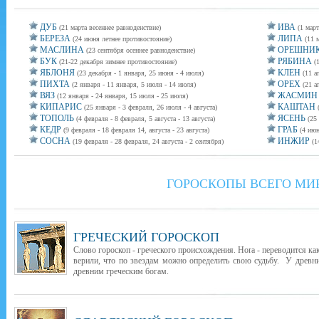
ДУБ
ИВА
(21 марта весеннее равноденствие)
(1 март
БЕРЕЗА
ЛИПА
(24 июня летнее противостояние)
(11 
МАСЛИНА
ОРЕШНИ
(23 сентября осеннее равноденствие)
БУК
РЯБИНА
(21-22 декабря зимнее противостояние)
(
ЯБЛОНЯ
КЛЕН
(23 декабря - 1 января, 25 июня - 4 июля)
(11 а
ПИХТА
ОРЕХ
(2 января - 11 января, 5 июля - 14 июля)
(21 а
ВЯЗ
ЖАСМИН
(12 января - 24 января, 15 июля - 25 июля)
КИПАРИС
КАШТАН
(25 января - 3 февраля, 26 июля - 4 августа)
ТОПОЛЬ
ЯСЕНЬ
(4 февраля - 8 февраля, 5 августа - 13 августа)
(25
КЕДР
ГРАБ
(9 февраля - 18 февраля 14, августа - 23 августа)
(4 июн
СОСНА
ИНЖИР
(19 февраля - 28 февраля, 24 августа - 2 сентября)
(1
ГОРОСКОПЫ ВСЕГО МИ
ГРЕЧЕСКИЙ ГОРОСКОП
Слово гороскоп - греческого происхождения. Hora - переводится как
верили, что по звездам можно определить свою судьбу. У древни
древним греческим богам.