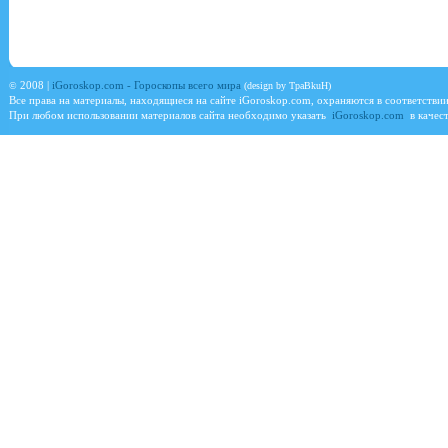
©
2008 |
iGoroskop.com - Гороскопы всего мира
(design by TpaBkuH)
Все права на материалы, находящиеся на сайте
iGoroskop.com
, охраняются в соответстви
При любом использовании материалов сайта необходимо указать
iGoroskop.com
в качест