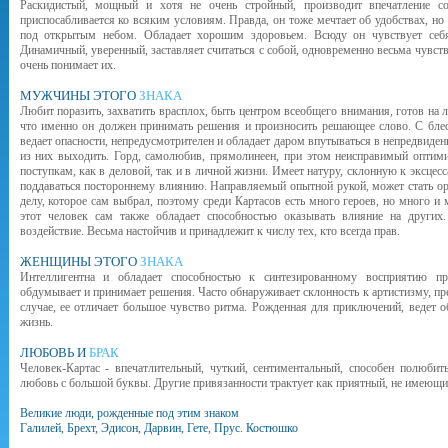
Раскидистый, мощный и хотя не очень стройный, про­изводит впечатление со
приспосабливается ко всяким условиям. Правда, он тоже мечтает об удобствах, но
под открытым небом. Обладает хорошим здоровьем. Всюду он чувствует себя 
Динамичный, уверенный, заставляет считаться с собой, одновременно весьма чувст
очень понимает их.
МУЖЧИНЫ ЭТОГО
ЗНАКА
Любит поразить, захватить врасплох, быть центром всеобщего внимания, готов на 
что именно он должен принимать решения и произносить решающее слово. С бле
ведает опасности, непредус­мотрителен и обладает даром впутываться в непредвиден
из них выходить. Горд, самолюбив, прямолинеен, при этом неисправимый оптими
поступкам, как в деловой, так и в личной жизни. Имеет натуру, склонную к эксце
поддаваться постороннему влиянию. Направ­ляемый опытной рукой, может стать 
делу, которое сам выбрал, поэтому среди Картасов есть много героев, но много
этот человек сам так­же обладает способностью оказывать влияние на друг
воздействие. Весьма настойчив и принадлежит к числу тех, кто всегда прав.
ЖЕНЩИНЫ ЭТОГО
ЗНАКА
Интеллигентна и обладает способностью к синтезиро­ванному восприятию пр
обдумывает и принимает решения. Часто обнаруживает склонность к артистизму, п
случае, ее отличает большое чувство ритма. Рожденная для приключений, ведет
жизнь.
ЛЮБОВЬ И
БРАК
Человек-Картас - впечатлительный, чуткий, сентиментальный, способен полюбить
любовь с большой буквы. Другие привязанности трактует как приятный, не имеющи
Великие люди, рожденные под этим знаком
Галилей, Брехт, Эдисон, Дарвин, Гете, Прус. Костюшко